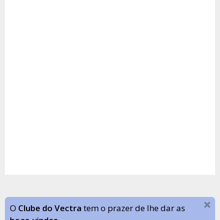
O
Clube do Vectra
tem o prazer de lhe dar as