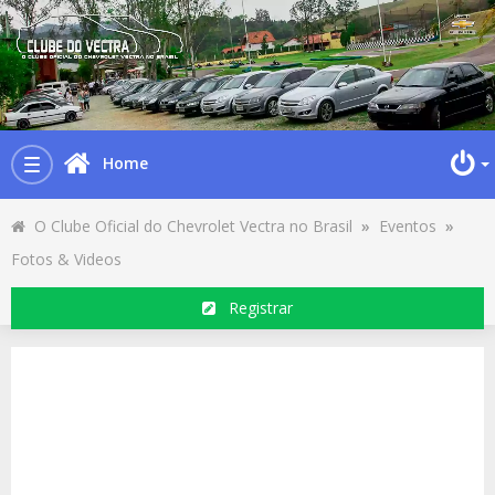
Home
Toggle
navigation
O Clube Oficial do Chevrolet Vectra no Brasil
»
Eventos
»
Fotos & Videos
Registrar