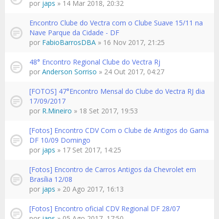
por
japs
» 14 Mar 2018, 20:32
Encontro Clube do Vectra com o Clube Suave 15/11 na
Nave Parque da Cidade - DF
por
FabioBarrosDBA
» 16 Nov 2017, 21:25
48° Encontro Regional Clube do Vectra Rj
por
Anderson Sorriso
» 24 Out 2017, 04:27
[FOTOS] 47°Encontro Mensal do Clube do Vectra RJ dia
17/09/2017
por
R.Mineiro
» 18 Set 2017, 19:53
[Fotos] Encontro CDV Com o Clube de Antigos do Gama
DF 10/09 Domingo
por
japs
» 17 Set 2017, 14:25
[Fotos] Encontro de Carros Antigos da Chevrolet em
Brasília 12/08
por
japs
» 20 Ago 2017, 16:13
[Fotos] Encontro oficial CDV Regional DF 28/07
por
japs
» 05 Ago 2017, 17:50