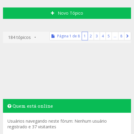
Novo Tópico
Página
1
de
8
1
2
3
4
5
…
8
184 tópicos •
Quem está online
Usuários navegando neste fórum: Nenhum usuário
registrado e 37 visitantes