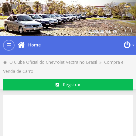
Home
Toggle
navigation
O Clube Oficial do Chevrolet Vectra no Brasil
»
Compra e
Venda de Carro
Registrar