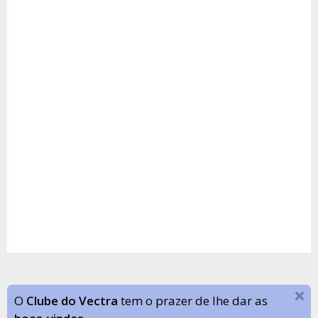
O
Clube do Vectra
tem o prazer de lhe dar as