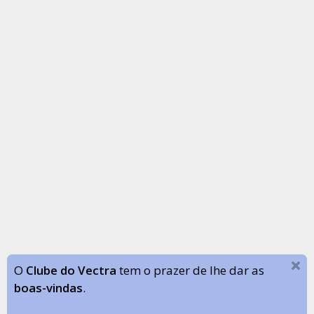
O
Clube do Vectra
tem o prazer de lhe dar as
boas-vindas
.