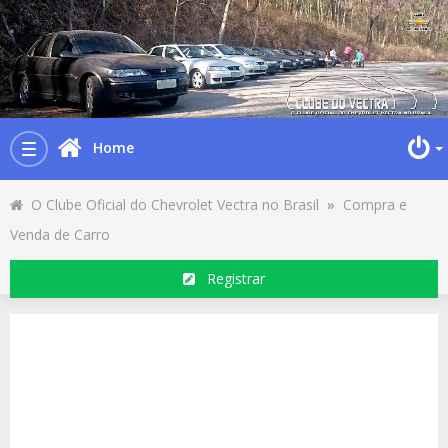
Home
Toggle
navigation
O Clube Oficial do Chevrolet Vectra no Brasil
»
Compra e
Venda de Carro
Registrar