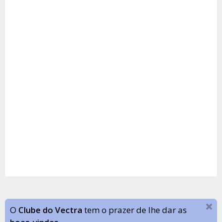
O
Clube do Vectra
tem o prazer de lhe dar as