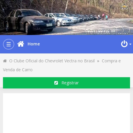
Home
Toggle
navigation
O Clube Oficial do Chevrolet Vectra no Brasil
»
Compra e
Venda de Carro
Registrar