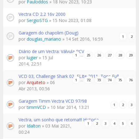
por
Pauloddos
» 18 Nov 2023, 10:23
Vectra CD 2.2 16v 2000
por
SergioSTG
» 15 Nov 2023, 01:08
Garagem do chapolim (Doug)
1
2
por
douglas_mariano
» 14 Set 2016, 16:59
Diário de um Vectra: Válvula PCV
…
1
25
26
27
28
29
por
lugier
» 15 Jul
2014, 22:51
VCD 03, Challenge Shark 02, ELIte 2011, Tops Full
…
1
72
73
74
75
76
por
Arquiteto
» 06
Abr 2013, 00:56
Garagem Timm Vectra VCD 97/98
1
2
3
por
timmVCD
» 10 Mar 2014, 13:21
Vectra, um sonho que retorna!!! Historia
1
2
3
4
5
6
por
Idalton
» 03 Mai 2021,
00:24