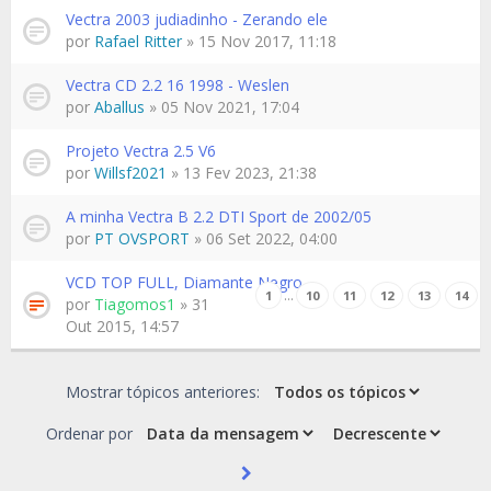
Vectra 2003 judiadinho - Zerando ele
por
Rafael Ritter
» 15 Nov 2017, 11:18
Vectra CD 2.2 16 1998 - Weslen
por
Aballus
» 05 Nov 2021, 17:04
Projeto Vectra 2.5 V6
por
Willsf2021
» 13 Fev 2023, 21:38
A minha Vectra B 2.2 DTI Sport de 2002/05
por
PT OVSPORT
» 06 Set 2022, 04:00
VCD TOP FULL, Diamante Negro
…
1
10
11
12
13
14
por
Tiagomos1
» 31
Out 2015, 14:57
Mostrar tópicos anteriores:
Ordenar por