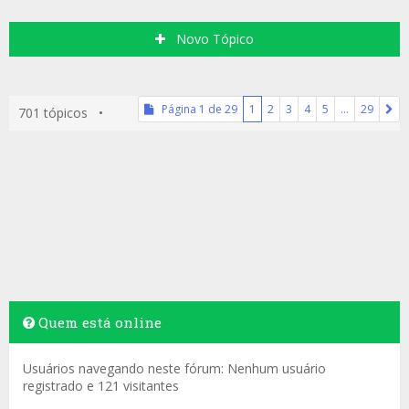
Novo Tópico
Página
1
de
29
1
2
3
4
5
…
29
701 tópicos •
Quem está online
Usuários navegando neste fórum: Nenhum usuário
registrado e 121 visitantes