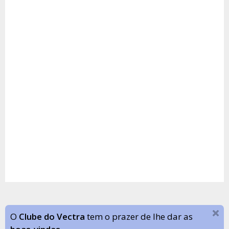
O
Clube do Vectra
tem o prazer de lhe dar as