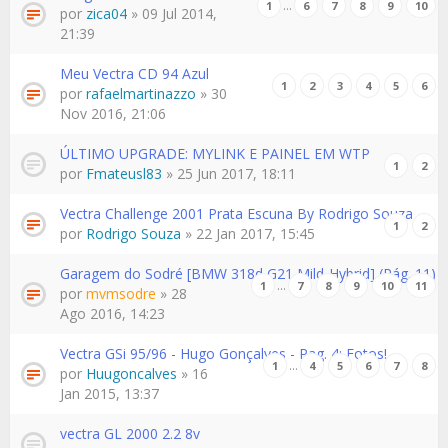
…
1
6
7
8
9
10
por
zica04
» 09 Jul 2014,
21:39
Meu Vectra CD 94 Azul
1
2
3
4
5
6
por
rafaelmartinazzo
» 30
Nov 2016, 21:06
ÚLTIMO UPGRADE: MYLINK E PAINEL EM WTP
1
2
por
Fmateusl83
» 25 Jun 2017, 18:11
Vectra Challenge 2001 Prata Escuna By Rodrigo Souza
1
2
por
Rodrigo Souza
» 22 Jan 2017, 15:45
Garagem do Sodré [BMW 318d G21 Mild-Hybrid] (Pág. 11)
…
1
7
8
9
10
11
por
mvmsodre
» 28
Ago 2016, 14:23
Vectra GSi 95/96 - Hugo Gonçalves - Pag. 4: Fotos!
…
1
4
5
6
7
8
por
Huugoncalves
» 16
Jan 2015, 13:37
vectra GL 2000 2.2 8v