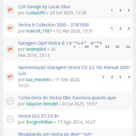
LSK Garage by Lucas Silva
1
2
3
por
LuskaSRS
» 24 Set 2025, 13:28
Vectra B Collection 2005 - 374/1000
1
2
3
por
marcell_1987
» 02 Abr 2026, 15:31
Garagem Opel Vectra B 1.6 16v AT - André
…
1
50
51
52
53
54
por
Andrepilot
» 26
Mai 2018, 23:13
Apresentação /Garagem Vectra CD 2.2 16v Manual 2000 -
Luiz
1
2
3
4
por
luiz_macedo
» 11 Mai 2020,
10:21
Conta Giros do Vectra Elite Funciona quando quer
por
Maycon Wendel
» 02 Jul 2025, 19:57
Vectra GLS 97 2.0 8v
por
BorgesWillian
» 17 Ago 2014, 16:27
Resgatando um vectra do desmanche