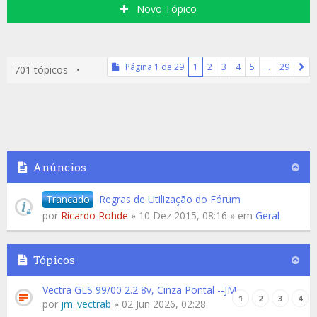
Novo Tópico
Página
1
de
29
1
2
3
4
5
…
29
701 tópicos •
Anúncios
Trancado
Regras de Utilização do Fórum
por
Ricardo Rohde
» 10 Dez 2015, 08:16 » em
Geral
Tópicos
Vectra GLS 99/00 2.2 8v, Cinza Pontal --JM
1
2
3
4
por
jm_vectrab
» 02 Jun 2026, 02:28