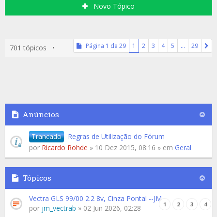
Novo Tópico
Página
1
de
29
1
2
3
4
5
…
29
701 tópicos •
Anúncios
Trancado
Regras de Utilização do Fórum
por
Ricardo Rohde
» 10 Dez 2015, 08:16 » em
Geral
Tópicos
Vectra GLS 99/00 2.2 8v, Cinza Pontal --JM
1
2
3
4
por
jm_vectrab
» 02 Jun 2026, 02:28