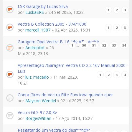
LSK Garage by Lucas Silva
1
2
3
por
LuskaSRS
» 24 Set 2025, 13:28
Vectra B Collection 2005 - 374/1000
1
2
3
por
marcell_1987
» 02 Abr 2026, 15:31
Garagem Opel Vectra B 1.6 16v AT - André
…
1
50
51
52
53
54
por
Andrepilot
» 26
Mai 2018, 23:13
Apresentação /Garagem Vectra CD 2.2 16v Manual 2000 -
Luiz
1
2
3
4
por
luiz_macedo
» 11 Mai 2020,
10:21
Conta Giros do Vectra Elite Funciona quando quer
por
Maycon Wendel
» 02 Jul 2025, 19:57
Vectra GLS 97 2.0 8v
por
BorgesWillian
» 17 Ago 2014, 16:27
Resgatando um vectra do desmanche