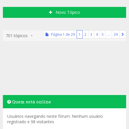
Novo Tópico
Página
1
de
29
1
2
3
4
5
…
29
701 tópicos •
Quem está online
Usuários navegando neste fórum: Nenhum usuário
registrado e 98 visitantes