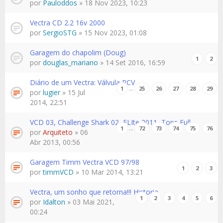
por
Pauloddos
» 18 Nov 2023, 10:23
Vectra CD 2.2 16v 2000
por
SergioSTG
» 15 Nov 2023, 01:08
Garagem do chapolim (Doug)
1
2
por
douglas_mariano
» 14 Set 2016, 16:59
Diário de um Vectra: Válvula PCV
…
1
25
26
27
28
29
por
lugier
» 15 Jul
2014, 22:51
VCD 03, Challenge Shark 02, ELIte 2011, Tops Full
…
1
72
73
74
75
76
por
Arquiteto
» 06
Abr 2013, 00:56
Garagem Timm Vectra VCD 97/98
1
2
3
por
timmVCD
» 10 Mar 2014, 13:21
Vectra, um sonho que retorna!!! Historia
1
2
3
4
5
6
por
Idalton
» 03 Mai 2021,
00:24