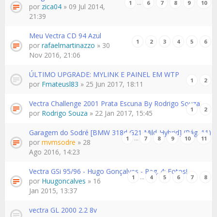
…
1
6
7
8
9
10
por
zica04
» 09 Jul 2014,
21:39
Meu Vectra CD 94 Azul
1
2
3
4
5
6
por
rafaelmartinazzo
» 30
Nov 2016, 21:06
ÚLTIMO UPGRADE: MYLINK E PAINEL EM WTP
1
2
por
Fmateusl83
» 25 Jun 2017, 18:11
Vectra Challenge 2001 Prata Escuna By Rodrigo Souza
1
2
por
Rodrigo Souza
» 22 Jan 2017, 15:45
Garagem do Sodré [BMW 318d G21 Mild-Hybrid] (Pág. 11)
…
1
7
8
9
10
11
por
mvmsodre
» 28
Ago 2016, 14:23
Vectra GSi 95/96 - Hugo Gonçalves - Pag. 4: Fotos!
…
1
4
5
6
7
8
por
Huugoncalves
» 16
Jan 2015, 13:37
vectra GL 2000 2.2 8v