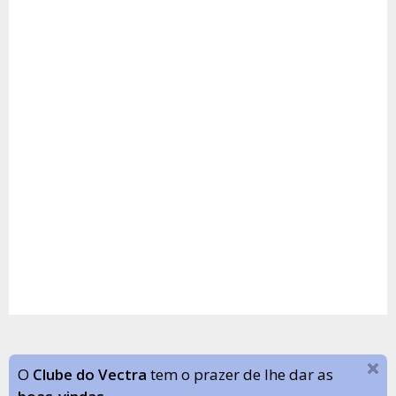
O
Clube do Vectra
tem o prazer de lhe dar as