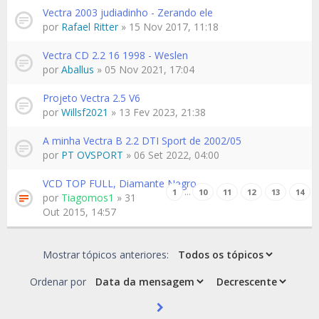
Vectra 2003 judiadinho - Zerando ele
por
Rafael Ritter
» 15 Nov 2017, 11:18
Vectra CD 2.2 16 1998 - Weslen
por
Aballus
» 05 Nov 2021, 17:04
Projeto Vectra 2.5 V6
por
Willsf2021
» 13 Fev 2023, 21:38
A minha Vectra B 2.2 DTI Sport de 2002/05
por
PT OVSPORT
» 06 Set 2022, 04:00
VCD TOP FULL, Diamante Negro
…
1
10
11
12
13
14
por
Tiagomos1
» 31
Out 2015, 14:57
Mostrar tópicos anteriores:
Ordenar por