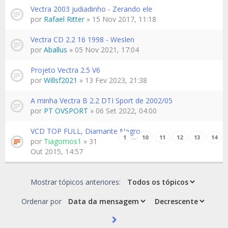
Vectra 2003 judiadinho - Zerando ele
por
Rafael Ritter
» 15 Nov 2017, 11:18
Vectra CD 2.2 16 1998 - Weslen
por
Aballus
» 05 Nov 2021, 17:04
Projeto Vectra 2.5 V6
por
Willsf2021
» 13 Fev 2023, 21:38
A minha Vectra B 2.2 DTI Sport de 2002/05
por
PT OVSPORT
» 06 Set 2022, 04:00
VCD TOP FULL, Diamante Negro
…
1
10
11
12
13
14
por
Tiagomos1
» 31
Out 2015, 14:57
Mostrar tópicos anteriores:
Ordenar por