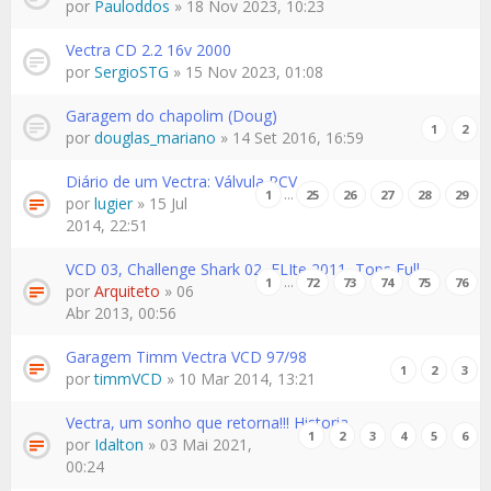
por
Pauloddos
» 18 Nov 2023, 10:23
Vectra CD 2.2 16v 2000
por
SergioSTG
» 15 Nov 2023, 01:08
Garagem do chapolim (Doug)
1
2
por
douglas_mariano
» 14 Set 2016, 16:59
Diário de um Vectra: Válvula PCV
…
1
25
26
27
28
29
por
lugier
» 15 Jul
2014, 22:51
VCD 03, Challenge Shark 02, ELIte 2011, Tops Full
…
1
72
73
74
75
76
por
Arquiteto
» 06
Abr 2013, 00:56
Garagem Timm Vectra VCD 97/98
1
2
3
por
timmVCD
» 10 Mar 2014, 13:21
Vectra, um sonho que retorna!!! Historia
1
2
3
4
5
6
por
Idalton
» 03 Mai 2021,
00:24