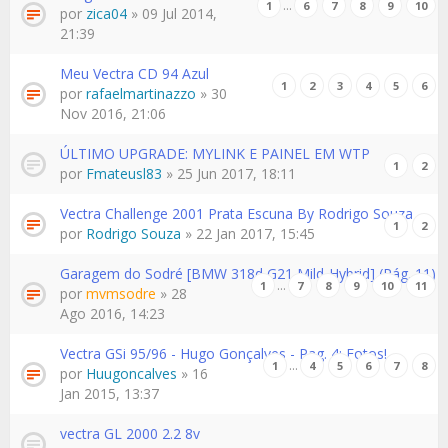
…
1
6
7
8
9
10
por
zica04
» 09 Jul 2014,
21:39
Meu Vectra CD 94 Azul
1
2
3
4
5
6
por
rafaelmartinazzo
» 30
Nov 2016, 21:06
ÚLTIMO UPGRADE: MYLINK E PAINEL EM WTP
1
2
por
Fmateusl83
» 25 Jun 2017, 18:11
Vectra Challenge 2001 Prata Escuna By Rodrigo Souza
1
2
por
Rodrigo Souza
» 22 Jan 2017, 15:45
Garagem do Sodré [BMW 318d G21 Mild-Hybrid] (Pág. 11)
…
1
7
8
9
10
11
por
mvmsodre
» 28
Ago 2016, 14:23
Vectra GSi 95/96 - Hugo Gonçalves - Pag. 4: Fotos!
…
1
4
5
6
7
8
por
Huugoncalves
» 16
Jan 2015, 13:37
vectra GL 2000 2.2 8v