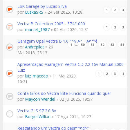
LSK Garage by Lucas Silva
1
2
3
por
LuskaSRS
» 24 Set 2025, 13:28
Vectra B Collection 2005 - 374/1000
1
2
3
por
marcell_1987
» 02 Abr 2026, 15:31
Garagem Opel Vectra B 1.6 16v AT - André
…
1
50
51
52
53
54
por
Andrepilot
» 26
Mai 2018, 23:13
Apresentação /Garagem Vectra CD 2.2 16v Manual 2000 -
Luiz
1
2
3
4
por
luiz_macedo
» 11 Mai 2020,
10:21
Conta Giros do Vectra Elite Funciona quando quer
por
Maycon Wendel
» 02 Jul 2025, 19:57
Vectra GLS 97 2.0 8v
por
BorgesWillian
» 17 Ago 2014, 16:27
Resgatando um vectra do desmanche