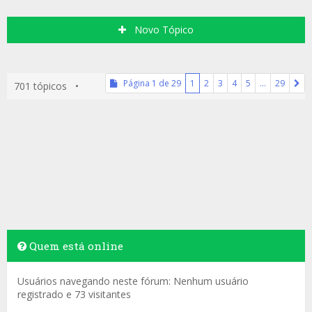
Novo Tópico
Página
1
de
29
1
2
3
4
5
…
29
701 tópicos •
Quem está online
Usuários navegando neste fórum: Nenhum usuário
registrado e 73 visitantes