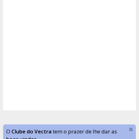
O
Clube do Vectra
tem o prazer de lhe dar as