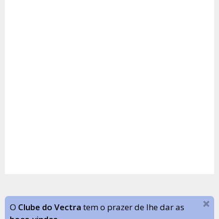
O
Clube do Vectra
tem o prazer de lhe dar as