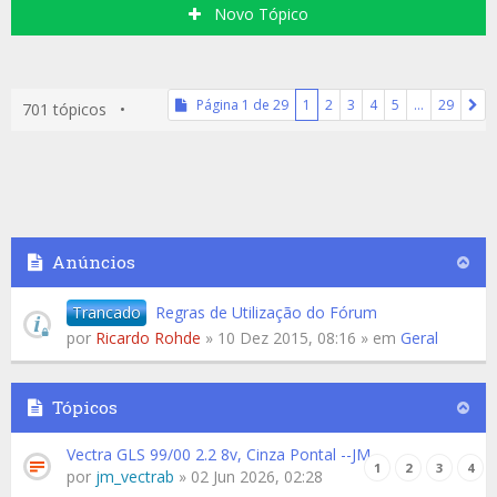
Novo Tópico
Página
1
de
29
1
2
3
4
5
…
29
701 tópicos •
Anúncios
Trancado
Regras de Utilização do Fórum
por
Ricardo Rohde
» 10 Dez 2015, 08:16 » em
Geral
Tópicos
Vectra GLS 99/00 2.2 8v, Cinza Pontal --JM
1
2
3
4
por
jm_vectrab
» 02 Jun 2026, 02:28