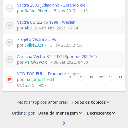
Vectra 2003 judiadinho - Zerando ele
por
Rafael Ritter
» 15 Nov 2017, 11:18
Vectra CD 2.2 16 1998 - Weslen
por
Aballus
» 05 Nov 2021, 17:04
Projeto Vectra 2.5 V6
por
Willsf2021
» 13 Fev 2023, 21:38
A minha Vectra B 2.2 DTI Sport de 2002/05
por
PT OVSPORT
» 06 Set 2022, 04:00
VCD TOP FULL, Diamante Negro
…
1
10
11
12
13
14
por
Tiagomos1
» 31
Out 2015, 14:57
Mostrar tópicos anteriores:
Ordenar por