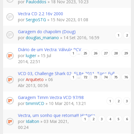
por
Pauloddos
» 18 Nov 2023, 10:23
Vectra CD 2.2 16v 2000
por
SergioSTG
» 15 Nov 2023, 01:08
Garagem do chapolim (Doug)
1
2
por
douglas_mariano
» 14 Set 2016, 16:59
Diário de um Vectra: Válvula PCV
…
1
25
26
27
28
29
por
lugier
» 15 Jul
2014, 22:51
VCD 03, Challenge Shark 02, ELIte 2011, Tops Full
…
1
72
73
74
75
76
por
Arquiteto
» 06
Abr 2013, 00:56
Garagem Timm Vectra VCD 97/98
1
2
3
por
timmVCD
» 10 Mar 2014, 13:21
Vectra, um sonho que retorna!!! Historia
1
2
3
4
5
6
por
Idalton
» 03 Mai 2021,
00:24