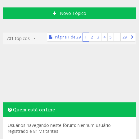
Novo Tópico
Página
1
de
29
1
2
3
4
5
…
29
701 tópicos •
Quem está online
Usuários navegando neste fórum: Nenhum usuário
registrado e 81 visitantes