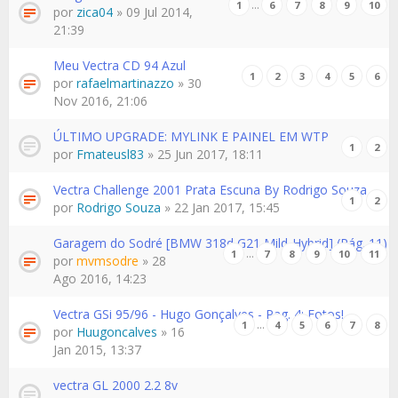
…
1
6
7
8
9
10
por
zica04
» 09 Jul 2014,
21:39
Meu Vectra CD 94 Azul
1
2
3
4
5
6
por
rafaelmartinazzo
» 30
Nov 2016, 21:06
ÚLTIMO UPGRADE: MYLINK E PAINEL EM WTP
1
2
por
Fmateusl83
» 25 Jun 2017, 18:11
Vectra Challenge 2001 Prata Escuna By Rodrigo Souza
1
2
por
Rodrigo Souza
» 22 Jan 2017, 15:45
Garagem do Sodré [BMW 318d G21 Mild-Hybrid] (Pág. 11)
…
1
7
8
9
10
11
por
mvmsodre
» 28
Ago 2016, 14:23
Vectra GSi 95/96 - Hugo Gonçalves - Pag. 4: Fotos!
…
1
4
5
6
7
8
por
Huugoncalves
» 16
Jan 2015, 13:37
vectra GL 2000 2.2 8v