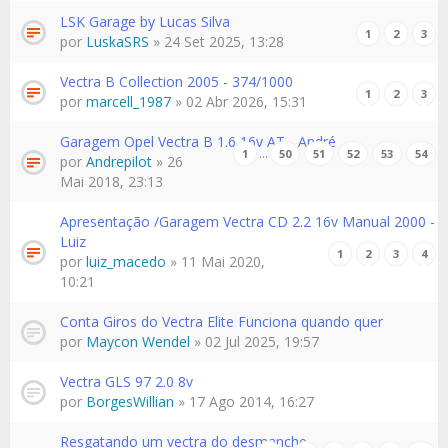
LSK Garage by Lucas Silva
1
2
3
por
LuskaSRS
» 24 Set 2025, 13:28
Vectra B Collection 2005 - 374/1000
1
2
3
por
marcell_1987
» 02 Abr 2026, 15:31
Garagem Opel Vectra B 1.6 16v AT - André
…
1
50
51
52
53
54
por
Andrepilot
» 26
Mai 2018, 23:13
Apresentação /Garagem Vectra CD 2.2 16v Manual 2000 -
Luiz
1
2
3
4
por
luiz_macedo
» 11 Mai 2020,
10:21
Conta Giros do Vectra Elite Funciona quando quer
por
Maycon Wendel
» 02 Jul 2025, 19:57
Vectra GLS 97 2.0 8v
por
BorgesWillian
» 17 Ago 2014, 16:27
Resgatando um vectra do desmanche