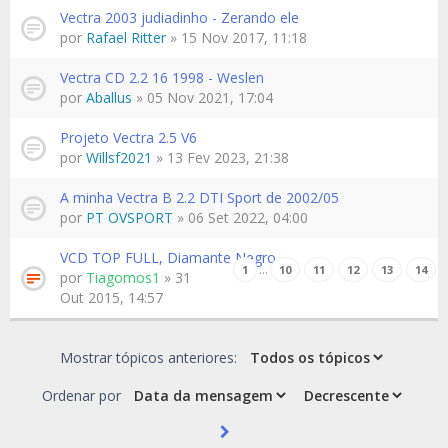
Vectra 2003 judiadinho - Zerando ele
por
Rafael Ritter
» 15 Nov 2017, 11:18
Vectra CD 2.2 16 1998 - Weslen
por
Aballus
» 05 Nov 2021, 17:04
Projeto Vectra 2.5 V6
por
Willsf2021
» 13 Fev 2023, 21:38
A minha Vectra B 2.2 DTI Sport de 2002/05
por
PT OVSPORT
» 06 Set 2022, 04:00
VCD TOP FULL, Diamante Negro
…
1
10
11
12
13
14
por
Tiagomos1
» 31
Out 2015, 14:57
Mostrar tópicos anteriores:
Ordenar por