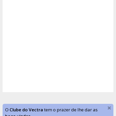
O
Clube do Vectra
tem o prazer de lhe dar as