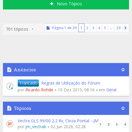
Novo Tópico
Página
1
de
29
1
2
3
4
5
…
29
701 tópicos •
Anúncios
Trancado
Regras de Utilização do Fórum
por
Ricardo Rohde
» 10 Dez 2015, 08:16 » em
Geral
Tópicos
Vectra GLS 99/00 2.2 8v, Cinza Pontal --JM
1
2
3
4
por
jm_vectrab
» 02 Jun 2026, 02:28