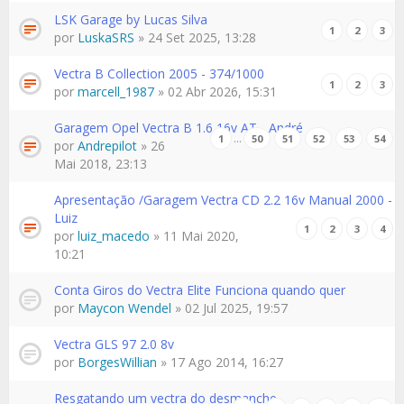
LSK Garage by Lucas Silva
1
2
3
por
LuskaSRS
» 24 Set 2025, 13:28
Vectra B Collection 2005 - 374/1000
1
2
3
por
marcell_1987
» 02 Abr 2026, 15:31
Garagem Opel Vectra B 1.6 16v AT - André
…
1
50
51
52
53
54
por
Andrepilot
» 26
Mai 2018, 23:13
Apresentação /Garagem Vectra CD 2.2 16v Manual 2000 -
Luiz
1
2
3
4
por
luiz_macedo
» 11 Mai 2020,
10:21
Conta Giros do Vectra Elite Funciona quando quer
por
Maycon Wendel
» 02 Jul 2025, 19:57
Vectra GLS 97 2.0 8v
por
BorgesWillian
» 17 Ago 2014, 16:27
Resgatando um vectra do desmanche