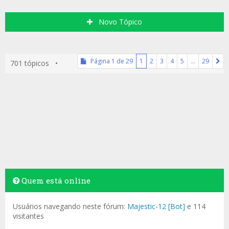
Novo Tópico
Página
1
de
29
1
2
3
4
5
…
29
701 tópicos •
Quem está online
Usuários navegando neste fórum:
Majestic-12 [Bot]
e 114
visitantes