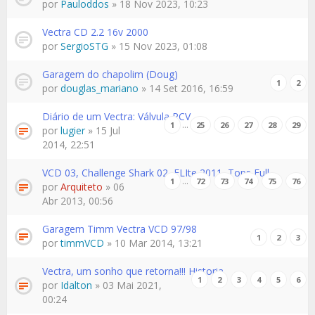
por
Pauloddos
» 18 Nov 2023, 10:23
Vectra CD 2.2 16v 2000
por
SergioSTG
» 15 Nov 2023, 01:08
Garagem do chapolim (Doug)
1
2
por
douglas_mariano
» 14 Set 2016, 16:59
Diário de um Vectra: Válvula PCV
…
1
25
26
27
28
29
por
lugier
» 15 Jul
2014, 22:51
VCD 03, Challenge Shark 02, ELIte 2011, Tops Full
…
1
72
73
74
75
76
por
Arquiteto
» 06
Abr 2013, 00:56
Garagem Timm Vectra VCD 97/98
1
2
3
por
timmVCD
» 10 Mar 2014, 13:21
Vectra, um sonho que retorna!!! Historia
1
2
3
4
5
6
por
Idalton
» 03 Mai 2021,
00:24