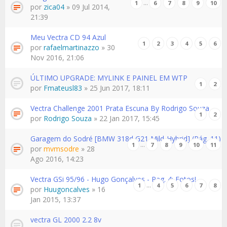
…
1
6
7
8
9
10
por
zica04
» 09 Jul 2014,
21:39
Meu Vectra CD 94 Azul
1
2
3
4
5
6
por
rafaelmartinazzo
» 30
Nov 2016, 21:06
ÚLTIMO UPGRADE: MYLINK E PAINEL EM WTP
1
2
por
Fmateusl83
» 25 Jun 2017, 18:11
Vectra Challenge 2001 Prata Escuna By Rodrigo Souza
1
2
por
Rodrigo Souza
» 22 Jan 2017, 15:45
Garagem do Sodré [BMW 318d G21 Mild-Hybrid] (Pág. 11)
…
1
7
8
9
10
11
por
mvmsodre
» 28
Ago 2016, 14:23
Vectra GSi 95/96 - Hugo Gonçalves - Pag. 4: Fotos!
…
1
4
5
6
7
8
por
Huugoncalves
» 16
Jan 2015, 13:37
vectra GL 2000 2.2 8v