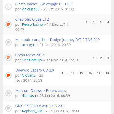
(Restauração) VW Voyage CL 1988
por
viniciusc86
» 25 Set 2016, 01:02
Chevrolet Cruze LTZ
1
2
3
4
por
Pedro Josino
» 17 Dez 2014,
00:47
Meu outro orgulho - Dodge Journey R/T 2.7 V6 R19
por
achagas
» 01 Out 2016, 20:39
Corsa Maxx 2012
1
2
3
por
lucas araujo
» 02 Nov 2014, 15:19
Daewoo Espero CD 2.0
…
1
14
15
16
17
18
por
Giovan3
» 23
Nov 2014, 20:58
Mais um Daewoo Espero aqui...
por
rikintosh
» 28 Jun 2016, 00:39
GMC 3500HD e Astra HB 2011
por
Raphael_GMC
» 06 Jun 2016, 19:00