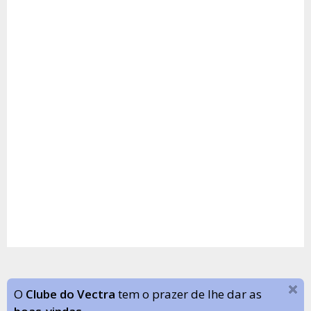
O
Clube do Vectra
tem o prazer de lhe dar as