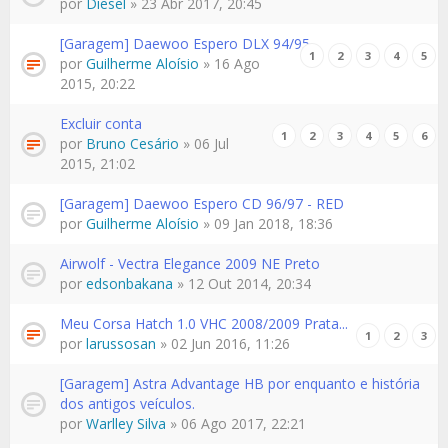
por
Diesel
» 23 Abr 2017, 20:45
[Garagem] Daewoo Espero DLX 94/95
1
2
3
4
5
por
Guilherme Aloísio
» 16 Ago
2015, 20:22
Excluir conta
1
2
3
4
5
6
por
Bruno Cesário
» 06 Jul
2015, 21:02
[Garagem] Daewoo Espero CD 96/97 - RED
por
Guilherme Aloísio
» 09 Jan 2018, 18:36
Airwolf - Vectra Elegance 2009 NE Preto
por
edsonbakana
» 12 Out 2014, 20:34
Meu Corsa Hatch 1.0 VHC 2008/2009 Prata...
1
2
3
por
larussosan
» 02 Jun 2016, 11:26
[Garagem] Astra Advantage HB por enquanto e história
dos antigos veículos.
por
Warlley Silva
» 06 Ago 2017, 22:21