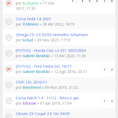
…
1
4
5
6
7
8
por
Ju_Bueno
» 17 Out
2017, 11:32
Corsa Sedã 1.8 2003
por
R.Mineiro
» 26 Abr 2022, 18:19
Omega CD 3.0 92/93 Vermelho Schumann
por
luckyd
» 29 Nov 2021, 17:53
[FOTOS] - Honda Civic LX ES1 2003/2004
por
Gabriel Abrahão
» 13 Abr 2020, 11:45
[FOTOS] - Ford Fiesta SEL 16/17
1
2
por
Gabriel Abrahão
» 12 Ago 2016, 23:17
CIVIC LXL 2010/11
por
Benchimol
» 09 Nov 2019, 21:52
Corsa Hatch 1.4 - 11/12 - fotos e ups
1
2
por
Edcezar
» 01 Jun 2016, 11:54
Citroën ZX Coupé 2.0 16v 94/95