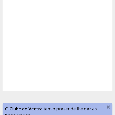
O
Clube do Vectra
tem o prazer de lhe dar as