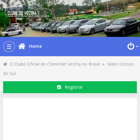
Home
Toggle
navigation
O Clube Oficial do Chevrolet Vectra no Brasil
»
Mato Grosso
do Sul
Registrar