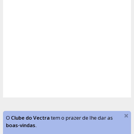
O
Clube do Vectra
tem o prazer de lhe dar as
boas-vindas
.