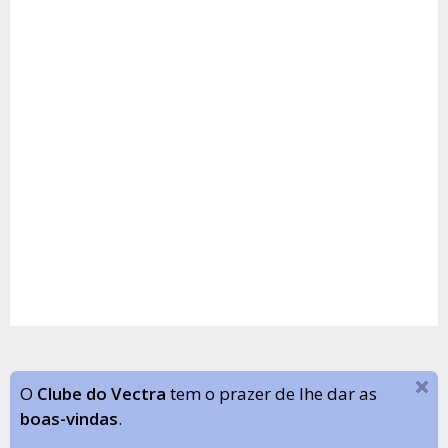
O
Clube do Vectra
tem o prazer de lhe dar as
boas-vindas
.