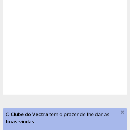
O
Clube do Vectra
tem o prazer de lhe dar as
boas-vindas
.