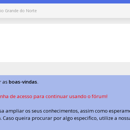
io Grande do Norte
r as
boas-vindas
.
enha de acesso para continuar usando o fórum!
a ampliar os seus conhecimentos, assim como esperamo
 Caso queira procurar por algo especifico, utilize a nos