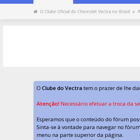
O Clube Oficial do Chevrolet Vectra no Brasil
»
R
O
Clube do Vectra
tem o prazer de lhe da
Atenção!
Necessário efetuar a troca da s
Esperamos que o conteúdo do fórum poss
Sinta-se à vontade para navegar no fórum.
menu na parte superior da página.