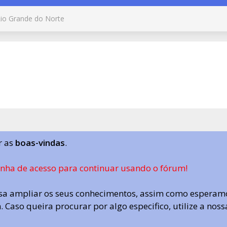
io Grande do Norte
r as
boas-vindas
.
enha de acesso para continuar usando o fórum!
a ampliar os seus conhecimentos, assim como esperamo
 Caso queira procurar por algo especifico, utilize a nos