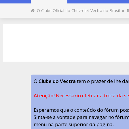
O Clube Oficial do Chevrolet Vectra no Brasil
»
R
O
Clube do Vectra
tem o prazer de lhe da
Atenção!
Necessário efetuar a troca da s
Esperamos que o conteúdo do fórum poss
Sinta-se à vontade para navegar no fórum.
menu na parte superior da página.