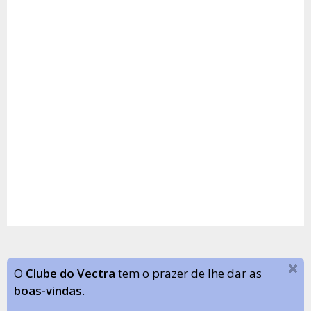
O
Clube do Vectra
tem o prazer de lhe dar as
boas-vindas
.