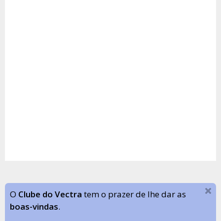
O
Clube do Vectra
tem o prazer de lhe dar as
boas-vindas
.