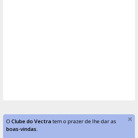
O
Clube do Vectra
tem o prazer de lhe dar as
boas-vindas
.