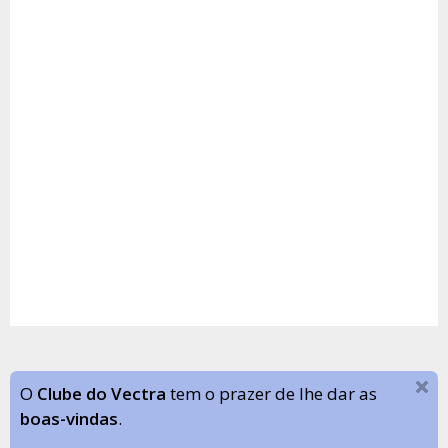
O
Clube do Vectra
tem o prazer de lhe dar as
boas-vindas
.