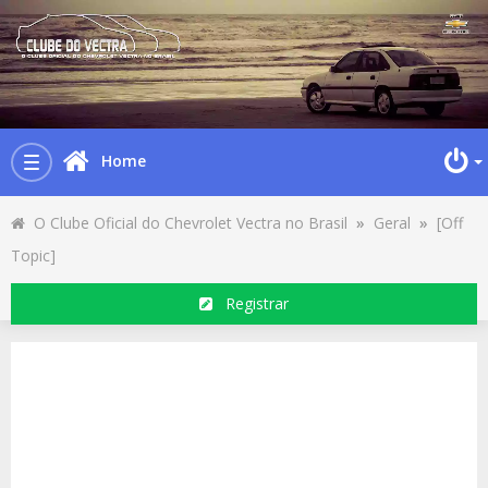
Home
Toggle
navigation
O Clube Oficial do Chevrolet Vectra no Brasil
»
Geral
»
[Off
Topic]
Registrar