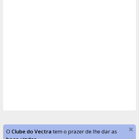
O
Clube do Vectra
tem o prazer de lhe dar as