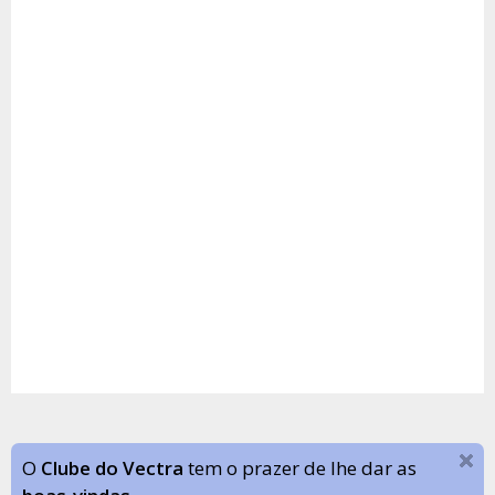
O
Clube do Vectra
tem o prazer de lhe dar as