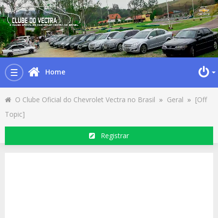
Home
Toggle
navigation
O Clube Oficial do Chevrolet Vectra no Brasil
»
Geral
»
[Off
Topic]
Registrar