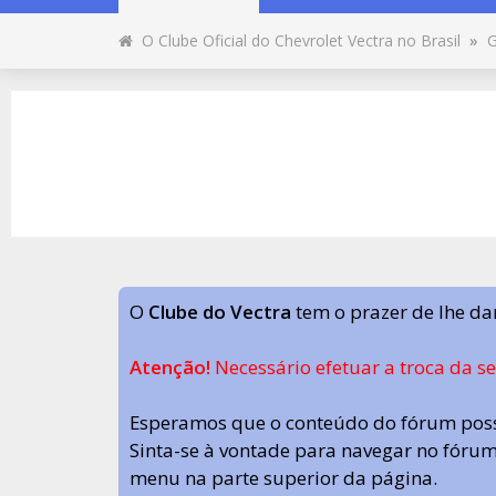
O Clube Oficial do Chevrolet Vectra no Brasil
»
G
O
Clube do Vectra
tem o prazer de lhe da
Atenção!
Necessário efetuar a troca da s
Esperamos que o conteúdo do fórum poss
Sinta-se à vontade para navegar no fórum.
menu na parte superior da página.