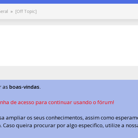
eral
»
[Off Topic]
r as
boas-vindas
.
enha de acesso para continuar usando o fórum!
a ampliar os seus conhecimentos, assim como esperamo
 Caso queira procurar por algo especifico, utilize a nos