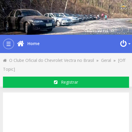
Home
Toggle
navigation
O Clube Oficial do Chevrolet Vectra no Brasil
»
Geral
»
[Off
Topic]
Registrar