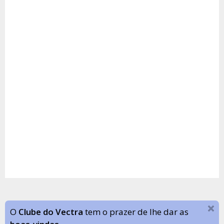
O
Clube do Vectra
tem o prazer de lhe dar as