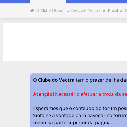
O Clube Oficial do Chevrolet Vectra no Brasil
»
G
O
Clube do Vectra
tem o prazer de lhe da
Atenção!
Necessário efetuar a troca da s
Esperamos que o conteúdo do fórum poss
Sinta-se à vontade para navegar no fórum.
menu na parte superior da página.