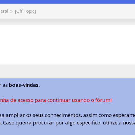
eral
»
[Off Topic]
r as
boas-vindas
.
enha de acesso para continuar usando o fórum!
a ampliar os seus conhecimentos, assim como esperamo
 Caso queira procurar por algo especifico, utilize a nos