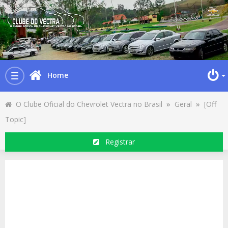
Home
Toggle
navigation
O Clube Oficial do Chevrolet Vectra no Brasil
»
Geral
»
[Off
Topic]
Registrar