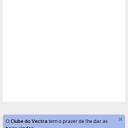
O
Clube do Vectra
tem o prazer de lhe dar as