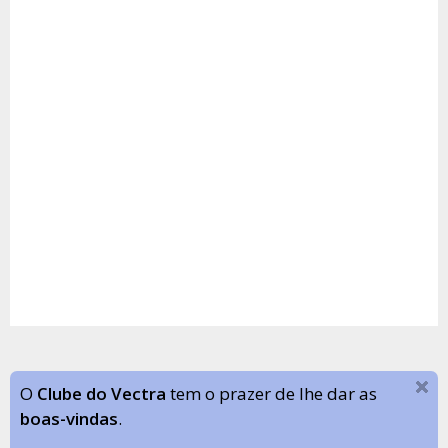
O
Clube do Vectra
tem o prazer de lhe dar as
boas-vindas
.