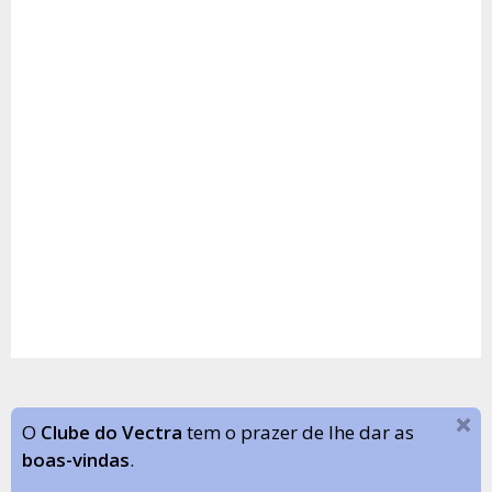
O
Clube do Vectra
tem o prazer de lhe dar as
boas-vindas
.