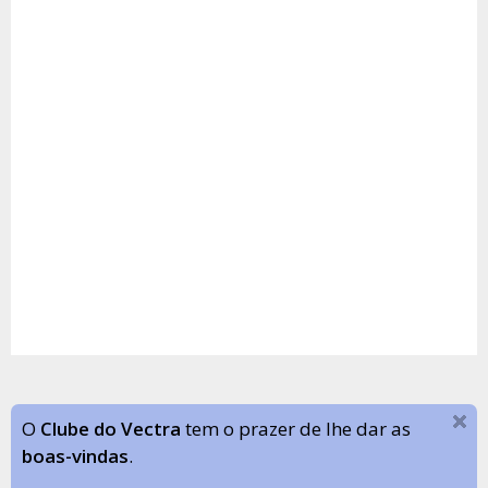
O
Clube do Vectra
tem o prazer de lhe dar as
boas-vindas
.