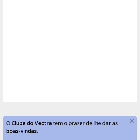
O
Clube do Vectra
tem o prazer de lhe dar as
boas-vindas
.