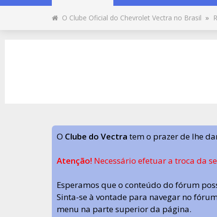
O Clube Oficial do Chevrolet Vectra no Brasil
»
R
O
Clube do Vectra
tem o prazer de lhe da
Atenção!
Necessário efetuar a troca da s
Esperamos que o conteúdo do fórum poss
Sinta-se à vontade para navegar no fórum.
menu na parte superior da página.