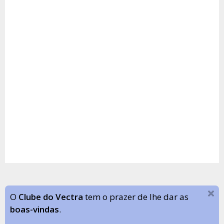
O
Clube do Vectra
tem o prazer de lhe dar as
boas-vindas
.