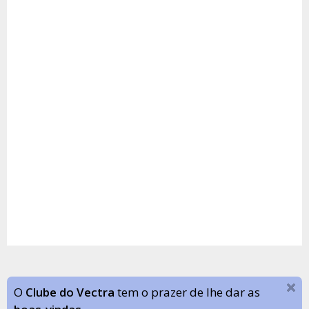
O
Clube do Vectra
tem o prazer de lhe dar as