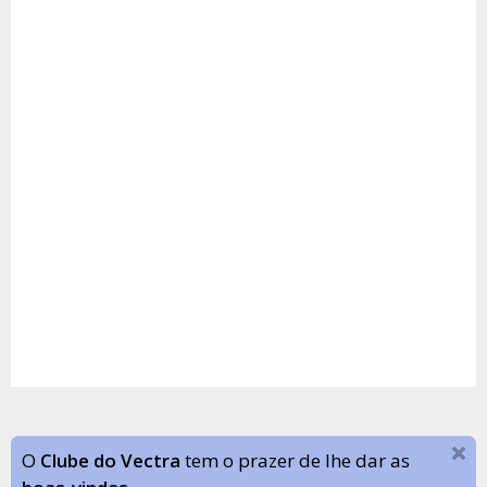
O
Clube do Vectra
tem o prazer de lhe dar as