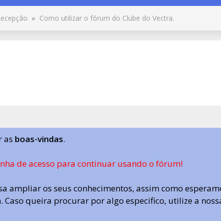
ecepção
»
Como utilizar o fórum do Clube do Vectra.
r as
boas-vindas
.
enha de acesso para continuar usando o fórum!
a ampliar os seus conhecimentos, assim como esperamo
 Caso queira procurar por algo especifico, utilize a nos