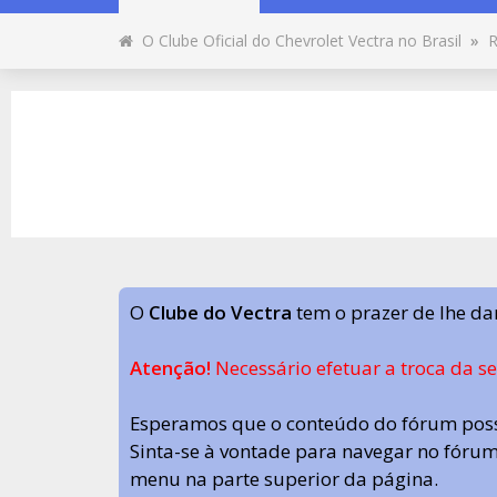
O Clube Oficial do Chevrolet Vectra no Brasil
»
R
O
Clube do Vectra
tem o prazer de lhe da
Atenção!
Necessário efetuar a troca da s
Esperamos que o conteúdo do fórum poss
Sinta-se à vontade para navegar no fórum.
menu na parte superior da página.