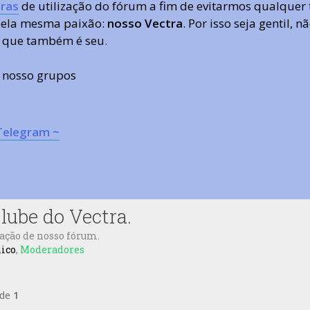
ras
de utilização do fórum a fim de evitarmos qualquer 
 pela mesma paixão:
nosso Vectra
. Por isso seja gentil,
 que também é seu.
s nosso grupos
Telegram ~
lube do Vectra.
zação de nosso fórum.
nico
,
Moderadores
de
1