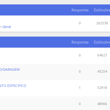
Respostas
Exibiçõe
0
262538
em
Geral
Respostas
Exibiçõe
0
64627
CO/GARAGEM
0
45254
TO ESPECIFICO
1
52918
0
48966