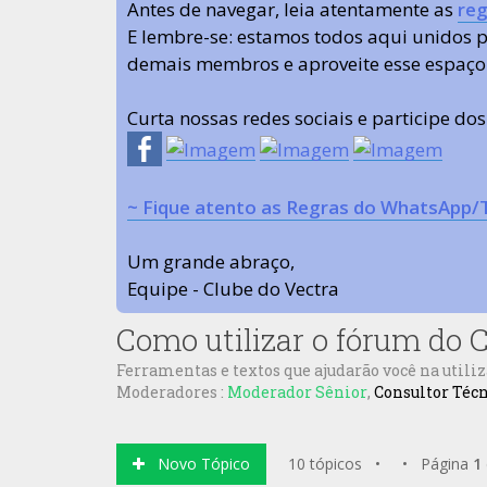
Antes de navegar, leia atentamente as
reg
E lembre-se: estamos todos aqui unidos
demais membros e aproveite esse espaço
Curta nossas redes sociais e participe do
~ Fique atento as Regras do WhatsApp/
Um grande abraço,
Equipe - Clube do Vectra
Como utilizar o fórum do C
Ferramentas e textos que ajudarão você na utili
Moderadores :
Moderador Sênior
,
Consultor Téc
Novo Tópico
10 tópicos • • Página
1