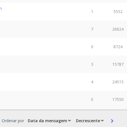
m
1
5552
7
26824
0
8724
3
15787
4
24515
0
17550
Ordenar por