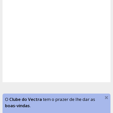
O
Clube do Vectra
tem o prazer de lhe dar as
boas-vindas
.