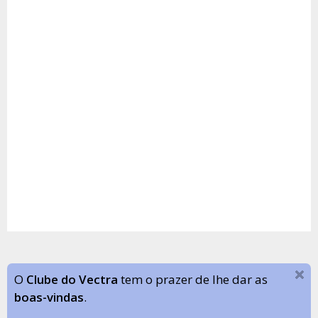
O
Clube do Vectra
tem o prazer de lhe dar as
boas-vindas
.