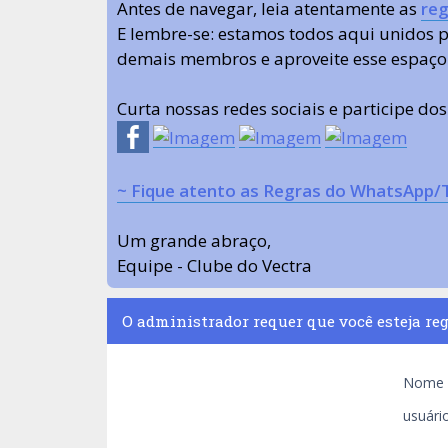
Antes de navegar, leia atentamente as
reg
E lembre-se: estamos todos aqui unidos
demais membros e aproveite esse espaço
Curta nossas redes sociais e participe do
~ Fique atento as Regras do WhatsApp/
Um grande abraço,
Equipe - Clube do Vectra
O administrador requer que você esteja reg
Nome 
usuário