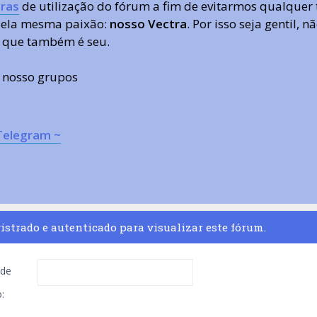
ras
de utilização do fórum a fim de evitarmos qualquer 
 pela mesma paixão:
nosso Vectra
. Por isso seja gentil,
 que também é seu.
s nosso grupos
Telegram ~
istrado e autenticado para visualizar este fórum.
de
: