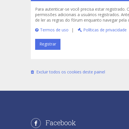
Para autenticar-se você precisa estar registrad
permissões adicionais a usuários registrados. Ant
de ler as regras do fórum enquanto navegar pela
Termos de uso
|
Políticas de privacidade
Registrar
Excluir todos os cookies deste painel
Facebook