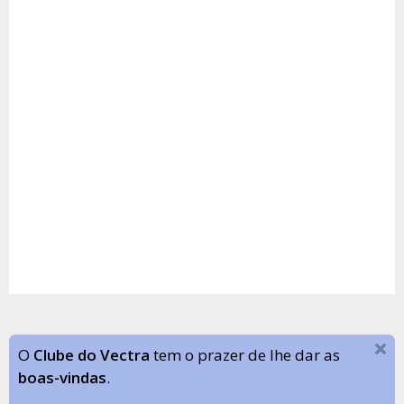
O
Clube do Vectra
tem o prazer de lhe dar as
boas-vindas
.