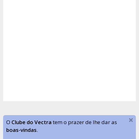
O
Clube do Vectra
tem o prazer de lhe dar as
boas-vindas
.