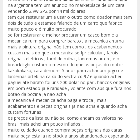
na argentina tem um anuncio no marketplace de um cara
vendendo 2 vw SP2 por 14 mil dolares
tem que restaurar um e usar o outro como doador mais tem
dois de tudo e estamos falando de um carro que fabrico
muito pouco e é muito procurado
se for restarurar e melhor procurar um casco bom e a
mecanica ruim para comprar barato , a mecanica arruma
mais a pintura original não tem como , os acabamentos
custam mais do que a mecanica se fpr calcular , farois
originais eletricos , farol de milha , lanternas arteb , e o
breack light custam o mesmo do que as peças do motor
kakakakaka, cara demorei 5 anos para achar um jogo de
lanternas arteb na caixa do vectra cd 97 e quando achei
paguei ate barato foi uns 200 dolar no par , bancos originais
em bom estado ja é raridade , volante com abs que fura nos
botão da bozina ja não acha
a mecanica é mecanica acha paga e troca , mais
acabamentos e peças originais ja não acha e quando acha
custam fortunas
os preços da lista eu não sei como andam os valores no
brasil mais achei um pouco inflados ,
muito cuidado quando compra peças originais das caras
muita peça esta la no stpck a anps abandonadas esperando