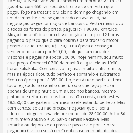
16.500,00. Neste ano 2004 comprei um motor de Astra 2.0
gasolina com 650 km rodado, tirei ele de um Astra que
pegou fogo na traseira e vi ele no domingo chegando em
um desmanche e na segunda cedo estava eu lá, na
negociação peguei um jogo de bancos do Vectra mais novo
e todos os forros de portas, paguei R$ 1.800,00 em tudo.
Aluguei uma oficina com elevador, girafa etc por 12 horas
pagando o preço que o cara cobrava para trocar o motor,
porem eu que troquei, R$ 150,00 na época e consegui
vender o meu ruim por 600,00, coloquei um radiador
Visconde e paguei na época 500,00, hoje nem mudou muito
este preço. Comecei 07:00 da manhã e liguei ele as 19:00
horas kakakaka. Com certeza ja gastei muito dinheiro nele,
mas na época ficou tudo perfeito e somando e subtraindo
ficou na época por 18.350,00. Hoje está tudo perfeito, tem
tudo registado no canal o que fiz ou o que faço precisa
apenas de uma pintura e um ajuste nos bancos. Mesmo
pintando e reformando os bancos não consigo nele estes
18.350,00 que gastei inicial mesmo ele estando perfeito. Mas
com certeza se eu não precisar negociar que ai seria
diferente, ninguem leva ele por menos de 28.000,00. Acho 30
um numero abusivo e 25 baixo demais kakkaka. Mas
amanhã ou depois se eu precisar passar ele por 15 para
pegar um Cívic ou sei lá um Corola caso eu mude de ideia,