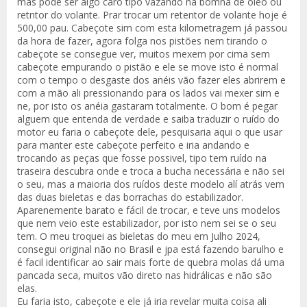
mas pode ser algo caro tipo vazando na bomna de óleo ou
retntor do volante. Prar trocar um retentor de volante hoje é
500,00 pau. Cabeçote sim com esta kilometragem já passou
da hora de fazer, agora folga nos pistões nem tirando o
cabeçote se consegue ver, muitos mexem por cima sem
cabeçote empurando o pistão e ele se move isto é normal
com o tempo o desgaste dos anéis vão fazer eles abrirem e
com a mão ali pressionando para os lados vai mexer sim e
ne, por isto os anéia gastaram totalmente. O bom é pegar
alguem que entenda de verdade e saiba traduzir o ruído do
motor eu faria o cabeçote dele, pesquisaria aqui o que usar
para manter este cabeçote perfeito e iria andando e
trocando as peças que fosse possivel, tipo tem ruído na
traseira descubra onde e troca a bucha necessária e não sei
o seu, mas a maioria dos ruídos deste modelo alí atrás vem
das duas bieletas e das borrachas do estabilizador.
Aparenemente barato e fácil de trocar, e teve uns modelos
que nem veio este estabilizador, por isto nem sei se o seu
tem. O meu troquei as bieletas do meu em Julho 2024,
consegui original não no Brasil e jpa está fazendo barulho e
é facil identificar ao sair mais forte de quebra molas dá uma
pancada seca, muitos vão direto nas hidrálicas e não são
elas.
Eu faria isto, cabeçote e ele já iria revelar muita coisa ali