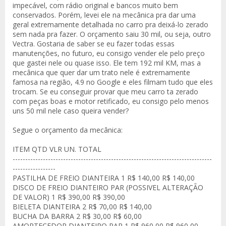
impecável, com rádio original e bancos muito bem
conservados. Porém, levei ele na mecânica pra dar uma
geral extremamente detalhada no carro pra deixá-lo zerado
sem nada pra fazer. O orçamento saiu 30 mil, ou seja, outro
Vectra. Gostaria de saber se eu fazer todas essas
manutenções, no futuro, eu consigo vender ele pelo preço
que gastei nele ou quase isso. Ele tem 192 mil KM, mas a
mecânica que quer dar um trato nele é extremamente
famosa na região, 4.9 no Google e eles filmam tudo que eles
trocam. Se eu conseguir provar que meu carro ta zerado
com peças boas e motor retificado, eu consigo pelo menos
uns 50 mil nele caso queira vender?
Segue o orçamento da mecânica:
ITEM QTD VLR UN. TOTAL
-------------------------------------------------------------------------------
-----------------
PASTILHA DE FREIO DIANTEIRA 1 R$ 140,00 R$ 140,00
DISCO DE FREIO DIANTEIRO PAR (POSSIVEL ALTERAÇÃO
DE VALOR) 1 R$ 390,00 R$ 390,00
BIELETA DIANTEIRA 2 R$ 70,00 R$ 140,00
BUCHA DA BARRA 2 R$ 30,00 R$ 60,00
AMORTECEDOR DIANTEIRO PAR 1 R$ 960,00 R$ 960,00