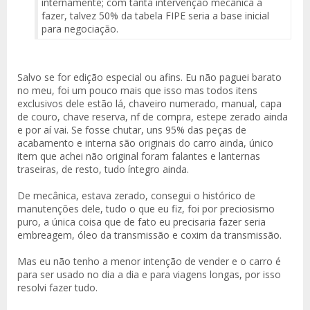
internamente; com tanta intervenção mecânica a
fazer, talvez 50% da tabela FIPE seria a base inicial
para negociação.
Salvo se for edição especial ou afins. Eu não paguei barato
no meu, foi um pouco mais que isso mas todos itens
exclusivos dele estão lá, chaveiro numerado, manual, capa
de couro, chave reserva, nf de compra, estepe zerado ainda
e por aí vai. Se fosse chutar, uns 95% das peças de
acabamento e interna são originais do carro ainda, único
item que achei não original foram falantes e lanternas
traseiras, de resto, tudo íntegro ainda.
De mecânica, estava zerado, consegui o histórico de
manutenções dele, tudo o que eu fiz, foi por preciosismo
puro, a única coisa que de fato eu precisaria fazer seria
embreagem, óleo da transmissão e coxim da transmissão.
Mas eu não tenho a menor intenção de vender e o carro é
para ser usado no dia a dia e para viagens longas, por isso
resolvi fazer tudo.