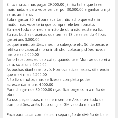
Sinto muito, mas pagar 29.000,00 já não tinha que fazer
mais nada, e para voce vender por 30.000,00 e ganhar um já
serás um herói.
Sobre gastar 30 mil para acertar, não acho que estaria
muito, mas voce teria que comprar ele bem barato.
Eu mexi todo no meu e a mão de obra não existe eu fiz.
Só nas buchas traseiras que tem ali 18 delas sendo 4 fixas
gastei uns 3.000,00.
troquei aneis, pistões, mexi no cabeçote etc. Só de peças e
retifica no cabeçote, brunir cilindro, colocar pistões novos
nas bielas 5.000,00
Amortecedores eu uso cofap quando usei Monroe quebrei a
cara, só ai uns 2.000.00
As buchas dianteiras, pivô, Homocineticas, axiais, diferencial
que mexi mais 2.500,00
Não fiz o motor, mas se fizesse completo podes
acrescentar ai uns 4.000,00
Para chegar nos 30.000,00 nçao fica longe com a mão de
obra.
Só uso peças boas, mas nem sempre Axios tem tudo de
bom, pistões, anéis tudo original GM veio da marca KS
Faça para casar com ele sem separação de divisão de bens