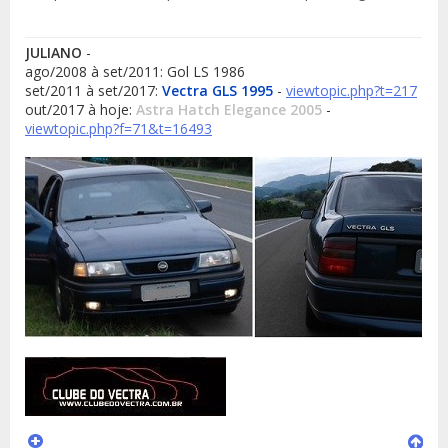
JULIANO
-
ago/2008 à set/2011: Gol LS 1986
set/2011 à set/2017:
Vectra GLS 1995
-
viewtopic.php?t=217
out/2017 à hoje:
Astra Hatch Elegance 2005
-
viewtopic.php?f=71&t=16493