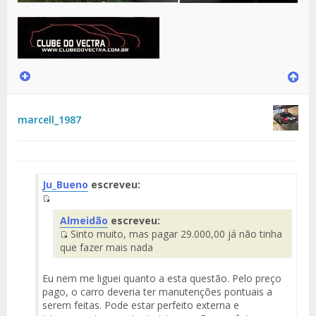
marcell_1987
Ju_Bueno
escreveu:
Fuente
Almeidão
escreveu:
del
Sinto muito, mas pagar 29.000,00 já não tinha
Mensaje
Fuente
que fazer mais nada
del
Mensaje
Eu nem me liguei quanto a esta questão. Pelo preço
pago, o carro deveria ter manutenções pontuais a
serem feitas. Pode estar perfeito externa e