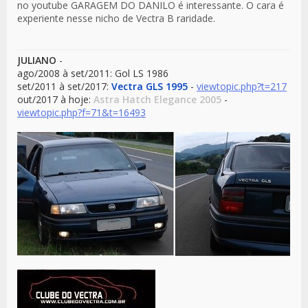
no youtube GARAGEM DO DANILO é interessante. O cara é
experiente nesse nicho de Vectra B raridade.
JULIANO
-
ago/2008 à set/2011: Gol LS 1986
set/2011 à set/2017:
Vectra GLS 1995
-
viewtopic.php?t=217
out/2017 à hoje:
Astra Hatch Elegance 2005
-
viewtopic.php?f=71&t=16493