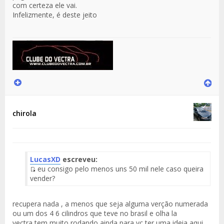
com certeza ele vai.
Infelizmente, é deste jeito
chirola
LucasXD
escreveu:
eu consigo pelo menos uns 50 mil nele caso queira
Fuente
vender?
del
Mensaje
recupera nada , a menos que seja alguma verção numerada
ou um dos 4 6 cilindros que teve no brasil e olha la
vectra tem muito rodando ainda para vc ter uma ideia aqui