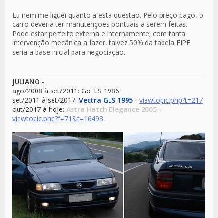
Mensaje
Eu nem me liguei quanto a esta questão. Pelo preço pago, o
carro deveria ter manutenções pontuais a serem feitas.
Pode estar perfeito externa e internamente; com tanta
intervenção mecânica a fazer, talvez 50% da tabela FIPE
seria a base inicial para negociação.
JULIANO
-
ago/2008 à set/2011: Gol LS 1986
set/2011 à set/2017:
Vectra GLS 1995
-
viewtopic.php?t=217
out/2017 à hoje:
Astra Hatch Elegance 2005
-
viewtopic.php?f=71&t=16493