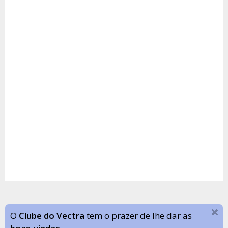
O
Clube do Vectra
tem o prazer de lhe dar as