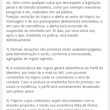
etc, bem como qualquer outra que desrespeite a legislação
penal e de trânsito brasileira, como por exemplo manobras
perigosas e etc, realizados em via pública.
Punição: exclusão do tópico e alerta ao autor do tópico ou
mensagem e de aos participantes diretamente envolvidos, e,
em caso de reincidência, o alerta será acrescido de
suspensão do envolvido por 30 dias, por uma única vez,
após o que, insistindo na prática, será banido
definitivamente.
7) Demais situações não previstas serão avaliadas/julgadas
pela Administração e serão, conforme a necessidade,
agregadas às regras vigentes.
8) A inobservância das regras gerará advertência do Perfil do
Membro, por meio de e-mail ou MP, com possível
comentário no tópico onde se concretizou o erro de
conduta. Caso a postura se mantenha fora do previsto, ou
exista re-incidência, o perfil será sumariamente desativado
sem prévio aviso!
9) Tópicos cujos conteúdos sejam discordantes com o
assunto proposto, e tendo sua ocorrência feita de forma
premeditada, serão fechados e não removidos para o