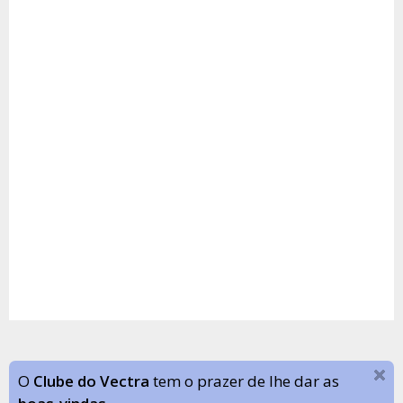
O
Clube do Vectra
tem o prazer de lhe dar as