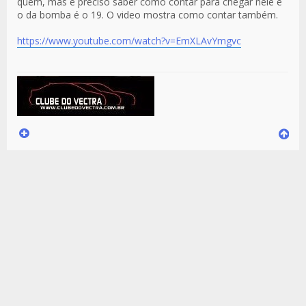
quem, mas é preciso saber como contar para chegar nele e
o da bomba é o 19. O video mostra como contar também.
https://www.youtube.com/watch?v=EmXLAvYmgvc