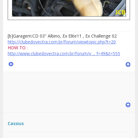
[b]Garagem:CD 03
" Albino
, Ex Elite11 , Ex Challenge 02
http://clubedovectra.com.br/forum/viewtopic.php?t=20
HOW TO :
http://www.clubedovectra.com.br/forum/v ... f=49&t=555
Cassius