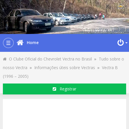
Home
Toggle
navigation
O Clube Oficial do Chevrolet Vectra no Brasil
»
Tudo sobre o
nosso Vectra
»
Informações úteis sobre Vectras
»
Vectra B
(1996 – 2005)
Registrar