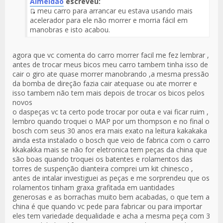
Almeidão
escreveu:
meu carro para arrancar eu estava usando mais
Fuente
acelerador para ele não morrer e morria fácil em
del
manobras e isto acabou.
Mensaje
agora que vc comenta do carro morrer facil me fez lembrar ,
antes de trocar meus bicos meu carro tambem tinha isso de
cair o giro ate quase morrer manobrando ,a mesma pressão
da bomba de direção fazia cair atequase ou ate morrer e
isso tambem não tem mais depois de trocar os bicos pelos
novos
o daspeças vc ta certo pode trocar por outa e vai ficar ruim ,
lembro quando troquei o MAP por um thompson e no final o
bosch com seus 30 anos era mais exato na leitura kakakaka
ainda esta instalado o bosch que veio de fabrica com o carro
kkakakka mais se não for eletronica tem peças da china que
são boas quando troquei os batentes e rolamentos das
torres de suspenção dianteira comprei um kit chinesco ,
antes de intalar investiguei as peças e me sorprendeu que os
rolamentos tinham graxa grafitada em uantidades
generosas e as borrachas muito bem acabadas, o que tem a
china é que quando vc pede para fabricar ou para importar
eles tem variedade dequalidade e acha a mesma peça com 3