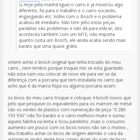
Hoje pela manhã liguei o carro e já mostrou algo
Fuente
diferente, fui para o trabalho e o carro socando,
del
engasgando etc. Voltei com o Bosch e o problema
Mensaje
acabou de imediato. Não tem jeito estas peças
paralelas são problemas e não dá para indicar, isto
aconteceu também com um MTE, não importa
quanto custa um Bosch, ele ainda acaba sendo mais
barato que uma quase grátis.
ontem achei o bosch original que tinha trocado do meu
carro , nem lembro porque troquei mis se esta guardado
não esta ruim vou colocar de novo ele para ver se da
diferença com a porcaria que tem instalada no carro que
acho que é da marca fispa ou alguma porcaria assim
os bicos do meu carro troquei e coloquei 4 bosch novos que
pelo que pesquisei os equivalentes para os marrom de metal
são os verdes de plastico com numeração de peça "0 280
155 930" não foi barato e o carro melhoro muito e sumiu
aquela falinha na lenta e ficou parelinho ,mais o consumo
aumento um pouco com os bicos novos não sei o motivo ,
deu trabalho achar os bicos de origem alemão o cara da
autopeças muito gente boa correu atrais do jogo de bicos