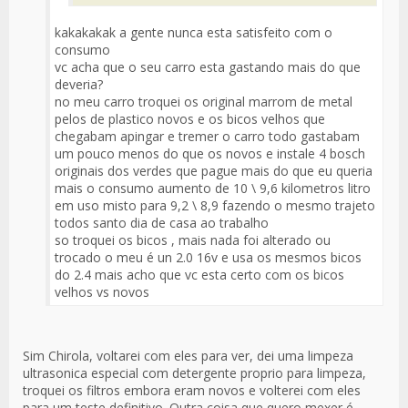
kakakakak a gente nunca esta satisfeito com o
consumo
vc acha que o seu carro esta gastando mais do que
deveria?
no meu carro troquei os original marrom de metal
pelos de plastico novos e os bicos velhos que
chegabam apingar e tremer o carro todo gastabam
um pouco menos do que os novos e instale 4 bosch
originais dos verdes que pague mais do que eu queria
mais o consumo aumento de 10 \ 9,6 kilometros litro
em uso misto para 9,2 \ 8,9 fazendo o mesmo trajeto
todos santo dia de casa ao trabalho
so troquei os bicos , mais nada foi alterado ou
trocado o meu é un 2.0 16v e usa os mesmos bicos
do 2.4 mais acho que vc esta certo com os bicos
velhos vs novos
Sim Chirola, voltarei com eles para ver, dei uma limpeza
ultrasonica especial com detergente proprio para limpeza,
troquei os filtros embora eram novos e volterei com eles
para um teste definitivo. Outra coisa que quero mexer é