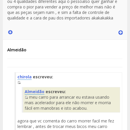
ou 4 qualidades diferentes aqui o pessoalso quer ganhar e
compra o pior para vender a preço de melhor mais não é
que as peças sejam ruim , e sim a falta de controle de
qualidade e a cara de pau dos importadores akakakakka
Almeidão
chirola
escreveu:
Fuente
Almeidão
escreveu:
del
meu carro para arrancar eu estava usando
Mensaje
Fuente
mais acelerador para ele não morrer e morria
del
fácil em manobras e isto acabou.
Mensaje
agora que vc comenta do carro morrer facil me fez
lembrar , antes de trocar meus bicos meu carro