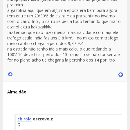
pra mim
a gasolina aqui que em alguma epoca era bem pura agora
tem entre um 20\30% de etanil e da pra sentir no inverno
com o carro frio , o carro se peida todo tentando queimar o
etanol extra kakakakkka
faz tempo que não fazo media mais na cidade com aquele
trafego estilo india faz uns 8,8 km\l , no mixto com trafego
meio caotico chega la pero dos 9,8 \ 9,4
na estrada não tenho ideia mais calculo que rodando a
100\110 deve ficar perto dos 13 tranquilo se não for serra e
for no plano acho ue chegaria la pertinho dos 14 por litro
Almeidão
chirola
escreveu:
Fuente