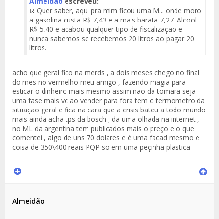
Almeidão
escreveu:
Quer saber, aqui pra mim ficou uma M... onde moro
Fuente
a gasolina custa R$ 7,43 e a mais barata 7,27. Alcool
del
R$ 5,40 e acabou qualquer tipo de fiscalização e
Mensaje
nunca sabemos se recebemos 20 litros ao pagar 20
litros.
acho que geral fico na merds , a dois meses chego no final
do mes no vermelho meu amigo , fazendo magia para
esticar o dinheiro mais mesmo assim não da tomara seja
uma fase mais vc ao vender para fora tem o termometro da
situação geral e fica na cara que a crisis bateu a todo mundo
mais ainda acha tps da bosch , da uma olhada na internet ,
no ML da argentina tem publicados mais o preço e o que
comentei , algo de uns 70 dolares e é uma facad mesmo e
coisa de 350\400 reais PQP so em uma peçinha plastica
Almeidão