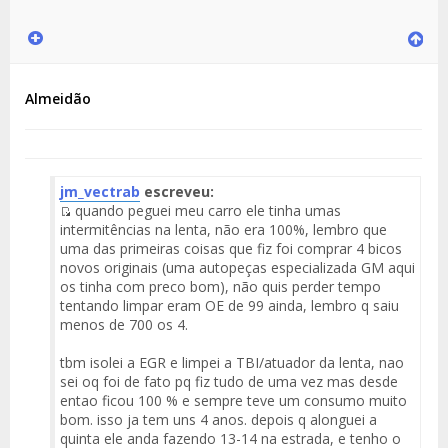
Almeidão
jm_vectrab
escreveu:
quando peguei meu carro ele tinha umas
Fuente
intermitências na lenta, não era 100%, lembro que
del
uma das primeiras coisas que fiz foi comprar 4 bicos
Mensaje
novos originais (uma autopeças especializada GM aqui
os tinha com preco bom), não quis perder tempo
tentando limpar eram OE de 99 ainda, lembro q saiu
menos de 700 os 4.
tbm isolei a EGR e limpei a TBI/atuador da lenta, nao
sei oq foi de fato pq fiz tudo de uma vez mas desde
entao ficou 100 % e sempre teve um consumo muito
bom. isso ja tem uns 4 anos. depois q alonguei a
quinta ele anda fazendo 13-14 na estrada, e tenho o