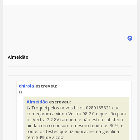
Almeidão
chirola
escreveu:
Fuente
Almeidão
escreveu:
del
Troquei pelos novos bicos 0280155821 que
Mensaje
Fuente
começaram a vir no Vectra 98 2.0 e que são para
del
os Vectra 2.2 8V também e não estou satisfeito
Mensaje
ainda com o consumo mesmo tendo os 30%, e
todos os testes que fiz aqui achei na gasolina
tem 34% de alcool.