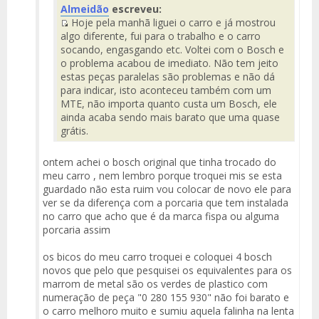
Almeidão
escreveu:
del
Hoje pela manhã liguei o carro e já mostrou
Mensaje
Fuente
algo diferente, fui para o trabalho e o carro
del
socando, engasgando etc. Voltei com o Bosch e
Mensaje
o problema acabou de imediato. Não tem jeito
estas peças paralelas são problemas e não dá
para indicar, isto aconteceu também com um
MTE, não importa quanto custa um Bosch, ele
ainda acaba sendo mais barato que uma quase
grátis.
ontem achei o bosch original que tinha trocado do
meu carro , nem lembro porque troquei mis se esta
guardado não esta ruim vou colocar de novo ele para
ver se da diferença com a porcaria que tem instalada
no carro que acho que é da marca fispa ou alguma
porcaria assim
os bicos do meu carro troquei e coloquei 4 bosch
novos que pelo que pesquisei os equivalentes para os
marrom de metal são os verdes de plastico com
numeração de peça "0 280 155 930" não foi barato e
o carro melhoro muito e sumiu aquela falinha na lenta