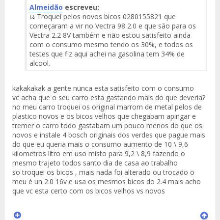
Almeidão
escreveu:
Troquei pelos novos bicos 0280155821 que
Fuente
começaram a vir no Vectra 98 2.0 e que são para os
del
Vectra 2.2 8V também e não estou satisfeito ainda
Mensaje
com o consumo mesmo tendo os 30%, e todos os
testes que fiz aqui achei na gasolina tem 34% de
alcool.
kakakakak a gente nunca esta satisfeito com o consumo
vc acha que o seu carro esta gastando mais do que deveria?
no meu carro troquei os original marrom de metal pelos de
plastico novos e os bicos velhos que chegabam apingar e
tremer o carro todo gastabam um pouco menos do que os
novos e instale 4 bosch originais dos verdes que pague mais
do que eu queria mais o consumo aumento de 10 \ 9,6
kilometros litro em uso misto para 9,2 \ 8,9 fazendo o
mesmo trajeto todos santo dia de casa ao trabalho
so troquei os bicos , mais nada foi alterado ou trocado o
meu é un 2.0 16v e usa os mesmos bicos do 2.4 mais acho
que vc esta certo com os bicos velhos vs novos