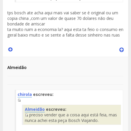
del
Mensaje
tps bosch ate acha aqui mais vai saber se é original ou um
copia china ,com um valor de quase 70 dolares não deu
bondade de arriscar
ta muito ruim a economia la? aqui esta ta feio o consumo en
geral baixo muito e se sente a falta desse sinheiro nas ruas
Almeidão
chirola
escreveu:
Fuente
Almeidão
escreveu:
del
preciso vender que a coisa aqui está feia, mas
Mensaje
Fuente
nunca achei esta peça Bosch Viajando.
del
Mensaje