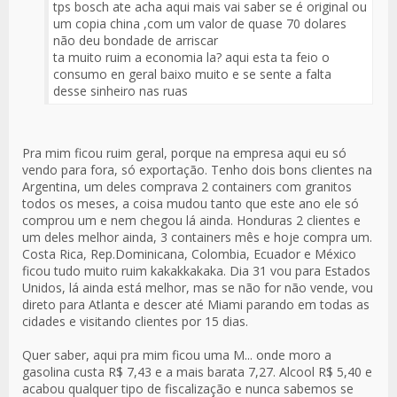
tps bosch ate acha aqui mais vai saber se é original ou
um copia china ,com um valor de quase 70 dolares
não deu bondade de arriscar
ta muito ruim a economia la? aqui esta ta feio o
consumo en geral baixo muito e se sente a falta
desse sinheiro nas ruas
Pra mim ficou ruim geral, porque na empresa aqui eu só
vendo para fora, só exportação. Tenho dois bons clientes na
Argentina, um deles comprava 2 containers com granitos
todos os meses, a coisa mudou tanto que este ano ele só
comprou um e nem chegou lá ainda. Honduras 2 clientes e
um deles melhor ainda, 3 containers mês e hoje compra um.
Costa Rica, Rep.Dominicana, Colombia, Ecuador e México
ficou tudo muito ruim kakakkakaka. Dia 31 vou para Estados
Unidos, lá ainda está melhor, mas se não for não vende, vou
direto para Atlanta e descer até Miami parando em todas as
cidades e visitando clientes por 15 dias.
Quer saber, aqui pra mim ficou uma M... onde moro a
gasolina custa R$ 7,43 e a mais barata 7,27. Alcool R$ 5,40 e
acabou qualquer tipo de fiscalização e nunca sabemos se