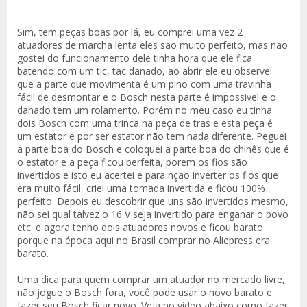
Sim, tem peças boas por lá, eu comprei uma vez 2
atuadores de marcha lenta eles são muito perfeito, mas não
gostei do funcionamento dele tinha hora que ele fica
batendo com um tic, tac danado, ao abrir ele eu observei
que a parte que movimenta é um pino com uma travinha
fácil de desmontar e o Bosch nesta parte é impossivel e o
danado tem um rolamento. Porém no meu caso eu tinha
dois Bosch com uma trinca na peça de tras e esta peça é
um estator e por ser estator não tem nada diferente. Peguei
a parte boa do Bosch e coloquei a parte boa do chinês que é
o estator e a peça ficou perfeita, porem os fios são
invertidos e isto eu acertei e para nçao inverter os fios que
era muito fácil, criei uma tomada invertida e ficou 100%
perfeito. Depois eu descobrir que uns são invertidos mesmo,
não sei qual talvez o 16 V seja invertido para enganar o povo
etc. e agora tenho dois atuadores novos e ficou barato
porque na época aqui no Brasil comprar no Aliepress era
barato.
Uma dica para quem comprar um atuador no mercado livre,
não jogue o Bosch fora, você pode usar o novo barato e
fazer seu Bosch ficar novo. Veja no video abaixo como fazer