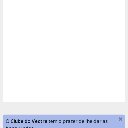
O
Clube do Vectra
tem o prazer de lhe dar as