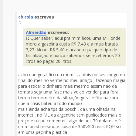
chirola
escreveu:
Fuente
Almeidão
escreveu:
del
Quer saber, aqui pra mim ficou uma M... onde
Mensaje
Fuente
moro a gasolina custa R$ 7,43 e a mais barata
del
7,27. Alcool R$ 5,40 e acabou qualquer tipo de
Mensaje
fiscalização e nunca sabemos se recebemos 20
litros ao pagar 20 litros.
acho que geral fico na merds , a dois meses chego no
final do mes no vermelho meu amigo , fazendo magia
para esticar o dinheiro mais mesmo assim não da
tomara seja uma fase mais vc ao vender para fora
tem o termometro da situação geral e fica na cara
que a crisis bateu a todo mundo
mais ainda acha tps da bosch , da uma olhada na
internet , no ML da argentina tem publicados mais o
preço e o que comentei , algo de uns 70 dolares e é
uma facad mesmo e coisa de 350\400 reais PQP so
em uma peçinha plastica