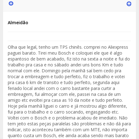
Almeidão
Olha que legal, tenho um TPS chinês. comprei no Aliexpress
paguei barato. Tirei meu Bosch e coloquei ele que é algo
espantoso de bem acabado, fiz isto na sexta a noite e fui do
trabalho pra casa e no sábado andei uns bons Km e tudo
normal com ele. Domingo pela manhã saí bem cedo pra
trocar a embreagem e tudo perfeito, fiz o trabalho e votei
pra casa 6 km de transito e tudo perfeito, segunda aqui
feriado local andei com o carro bastante para curtir a
embreagem, fui almoçar com ele, passei na casa de um
amigo etc evoltei pra casa as 10 da noite e tudo perfeito.
Hoje pela manhã liguei o carro e já mostrou algo diferente,
fui para o trabalho e o carro socando, engasgando etc.
Voltei com o Bosch e o problema acabou de imediato. Não
tem jeito estas peças paralelas são problemas e não dá para
indicar, isto aconteceu também com um MTE, não importa
quanto custa um Bosch, ele ainda acaba sendo mais barato