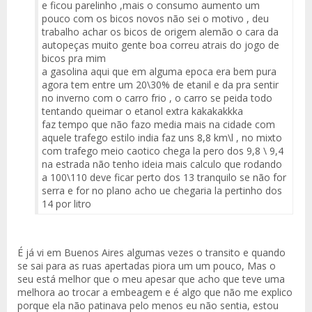
e ficou parelinho ,mais o consumo aumento um
pouco com os bicos novos não sei o motivo , deu
trabalho achar os bicos de origem alemão o cara da
autopeças muito gente boa correu atrais do jogo de
bicos pra mim
a gasolina aqui que em alguma epoca era bem pura
agora tem entre um 20\30% de etanil e da pra sentir
no inverno com o carro frio , o carro se peida todo
tentando queimar o etanol extra kakakakkka
faz tempo que não fazo media mais na cidade com
aquele trafego estilo india faz uns 8,8 km\l , no mixto
com trafego meio caotico chega la pero dos 9,8 \ 9,4
na estrada não tenho ideia mais calculo que rodando
a 100\110 deve ficar perto dos 13 tranquilo se não for
serra e for no plano acho ue chegaria la pertinho dos
14 por litro
É já vi em Buenos Aires algumas vezes o transito e quando
se sai para as ruas apertadas piora um um pouco, Mas o
seu está melhor que o meu apesar que acho que teve uma
melhora ao trocar a embeagem e é algo que não me explico
porque ela não patinava pelo menos eu não sentia, estou