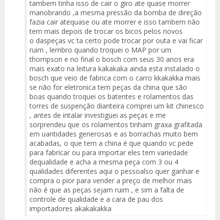
tambem tinha isso de cair o giro ate quase morrer
manobrando ,a mesma pressão da bomba de direção
fazia cair atequase ou ate morrer e isso tambem não
tem mais depois de trocar os bicos pelos novos
o daspeças vc ta certo pode trocar por outa e vai ficar
ruim , lembro quando troquei o MAP por um
thompson e no final o bosch com seus 30 anos era
mais exato na leitura kakakaka ainda esta instalado o
bosch que veio de fabrica com o carro kkakakka mais
se não for eletronica tem peças da china que são
boas quando troquei os batentes e rolamentos das
torres de suspenção dianteira comprei um kit chinesco
, antes de intalar investiguei as peças e me
sorprendeu que os rolamentos tinham graxa grafitada
em uantidades generosas e as borrachas muito bem
acabadas, o que tem a china é que quando vc pede
para fabricar ou para importar eles tem variedade
dequalidade e acha a mesma peça com 3 ou 4
qualidades diferentes aqui o pessoalso quer ganhar e
compra o pior para vender a preço de melhor mais
não é que as peças sejam ruim , e sim a falta de
controle de qualidade e a cara de pau dos
importadores akakakakka