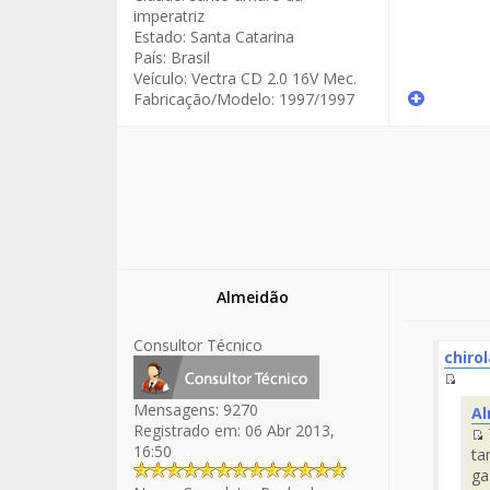
imperatriz
Estado:
Santa Catarina
País:
Brasil
Veículo:
Vectra CD 2.0 16V Mec.
Fabricação/Modelo:
1997/1997
Almeidão
Consultor Técnico
chirol
Fuen
Mensagens:
9270
Al
del
Registrado em:
06 Abr 2013,
Men
16:50
ta
d
ga