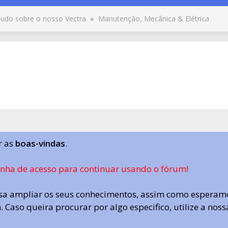
udo sobre o nosso Vectra
»
Manutenção, Mecânica & Elétrica
r as
boas-vindas
.
enha de acesso para continuar usando o fórum!
a ampliar os seus conhecimentos, assim como esperamo
 Caso queira procurar por algo especifico, utilize a nos