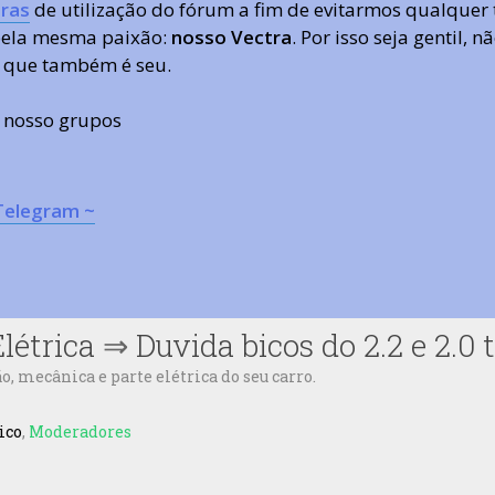
ras
de utilização do fórum a fim de evitarmos qualquer 
 pela mesma paixão:
nosso Vectra
. Por isso seja gentil,
 que também é seu.
s nosso grupos
Telegram ~
létrica
⇒
Duvida bicos do 2.2 e 2.0
 mecânica e parte elétrica do seu carro.
ico
,
Moderadores