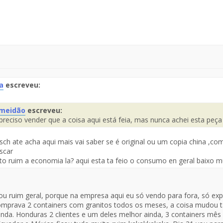
a
escreveu:
te
meidão
escreveu:
preciso vender que a coisa aqui está feia, mas nunca achei esta peça
saje
Fuente
el
sch ate acha aqui mais vai saber se é original ou um copia china ,
Mensaje
iscar
to ruim a economia la? aqui esta ta feio o consumo en geral baixo mu
ou ruim geral, porque na empresa aqui eu só vendo para fora, só exp
omprava 2 containers com granitos todos os meses, a coisa mudou 
inda. Honduras 2 clientes e um deles melhor ainda, 3 containers mê