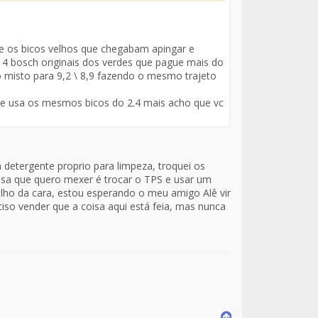
 e os bicos velhos que chegabam apingar e
4 bosch originais dos verdes que pague mais do
 misto para 9,2 \ 8,9 fazendo o mesmo trajeto
v e usa os mesmos bicos do 2.4 mais acho que vc
m detergente proprio para limpeza, troquei os
oisa que quero mexer é trocar o TPS e usar um
lho da cara, estou esperando o meu amigo Alê vir
ciso vender que a coisa aqui está feia, mas nunca