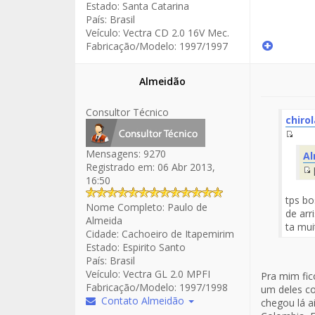
Estado:
Santa Catarina
País:
Brasil
Veículo:
Vectra CD 2.0 16V Mec.
Fabricação/Modelo:
1997/1997
Almeidão
Consultor Técnico
chirol
Fuen
Mensagens:
9270
Al
del
Registrado em:
06 Abr 2013,
Men
16:50
d
tps bo
Nome Completo:
Paulo de
de arr
Almeida
ta mui
Cidade:
Cachoeiro de Itapemirim
Estado:
Espirito Santo
País:
Brasil
Veículo:
Vectra GL 2.0 MPFI
Pra mim fic
Fabricação/Modelo:
1997/1998
um deles c
Contato Almeidão
chegou lá a