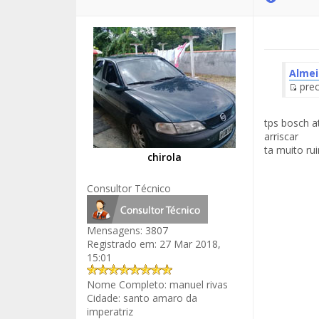
Alme
prec
Fuen
del
tps bosch a
Men
arriscar
ta muito ru
chirola
Consultor Técnico
Mensagens:
3807
Registrado em:
27 Mar 2018,
15:01
Nome Completo:
manuel rivas
Cidade:
santo amaro da
imperatriz