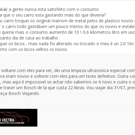
Mensaje
kak a gente nunca esta satisfeito com o consumo
a que o seu carro esta gastando mais do que deveria?
 carro troquei os original marrom de metal pelos de plastico novos
 o carro todo gastabam um pouco menos do que os novos e instale 
 queria mais o consumo aumento de 10 \ 9,6 kilometros litro em uso
santo dia de casa ao trabalho
quei os bicos , mais nada foi alterado ou trocado o meu é un 2.0 16
erto com os bicos velhos vs novos
, voltarei com eles para ver, dei uma limpeza ultrasonica especial co
ora eram novos e volterei com eles para um teste definitivo. Outra c
 mas aqui é impossivel se achar não sabemos se é novo e custa o o
e traser um Bosch de lá que custa 22 libras. Vou viajar dia 31/07, pre
peça Bosch Viajando.