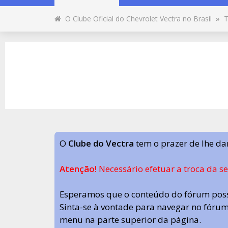
O Clube Oficial do Chevrolet Vectra no Brasil
»
T
O
Clube do Vectra
tem o prazer de lhe da
Atenção!
Necessário efetuar a troca da s
Esperamos que o conteúdo do fórum poss
Sinta-se à vontade para navegar no fórum.
menu na parte superior da página.