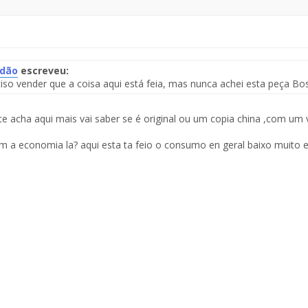
idão
escreveu:
iso vender que a coisa aqui está feia, mas nunca achei esta peça Bo
te
te acha aqui mais vai saber se é original ou um copia china ,com um
saje
im a economia la? aqui esta ta feio o consumo en geral baixo muito e 