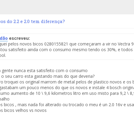
os do 2.2 e 2.0 tem diferença?
idão
escreveu:
uei pelos novos bicos 0280155821 que começaram a vir no Vectra 98
te
tou satisfeito ainda com o consumo mesmo tendo os 30%, e todos os
ool.
saje
 gente nunca esta satisfeito com o consumo
 o seu carro esta gastando mais do que deveria?
o troquei os original marrom de metal pelos de plastico novos e os
gastabam um pouco menos do que os novos e instale 4 bosch origina
umo aumento de 10 \ 9,6 kilometros litro em uso misto para 9,2 \ 8
balho
os bicos , mais nada foi alterado ou trocado o meu é un 2.0 16v e u
s bicos velhos vs novos