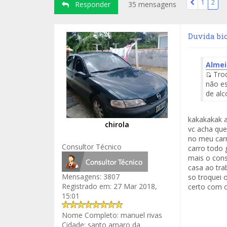
1
2
Responder
35 mensagens
Duvida bic
Alme
Troq
Fuen
não es
del
de alc
Men
kakakakak a
chirola
vc acha que
no meu carr
Consultor Técnico
carro todo 
mais o cons
casa ao tra
Mensagens:
3807
so troquei 
Registrado em:
27 Mar 2018,
certo com o
15:01
Nome Completo:
manuel rivas
Cidade:
santo amaro da