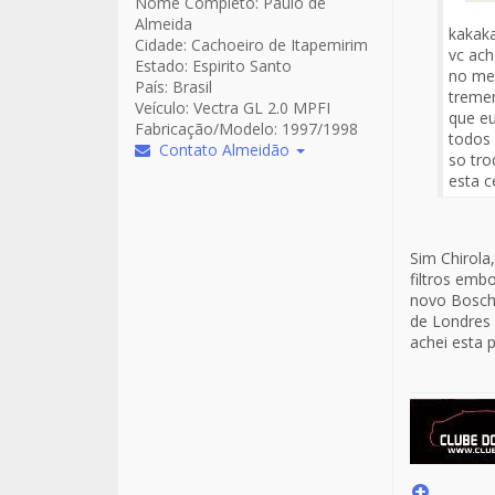
Nome Completo:
Paulo de
Almeida
kakaka
Cidade:
Cachoeiro de Itapemirim
vc ach
Estado:
Espirito Santo
no meu
País:
Brasil
tremer
Veículo:
Vectra GL 2.0 MPFI
que eu
Fabricação/Modelo:
1997/1998
todos 
Contato Almeidão
so tro
esta c
Sim Chirola
filtros emb
novo Bosch,
de Londres 
achei esta 