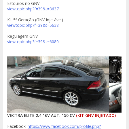
Estouros no GNV
viewtopic.php?f=39&t=3637
Kit 5º Geração (GNV Injetável)
viewtopic.php?f=39&t=5638
Regulagem GNV
viewtopic.php?f=39&t=6080
VECTRA ELITE 2.4 16V AUT. 150 CV
(KIT GNV INJETADO)
Facebook:
https://www.facebook.com/profile.php?