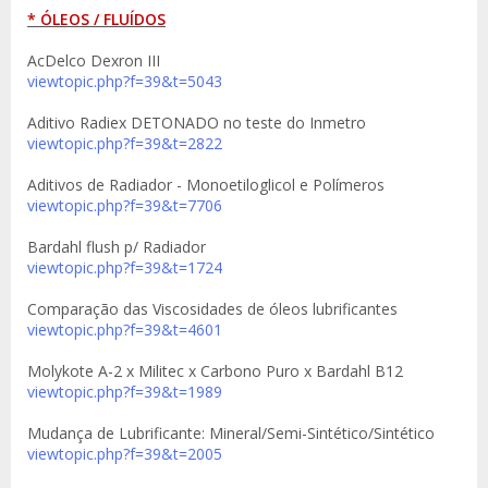
* ÓLEOS / FLUÍDOS
AcDelco Dexron III
viewtopic.php?f=39&t=5043
Aditivo Radiex DETONADO no teste do Inmetro
viewtopic.php?f=39&t=2822
Aditivos de Radiador - Monoetiloglicol e Polímeros
viewtopic.php?f=39&t=7706
Bardahl flush p/ Radiador
viewtopic.php?f=39&t=1724
Comparação das Viscosidades de óleos lubrificantes
viewtopic.php?f=39&t=4601
Molykote A-2 x Militec x Carbono Puro x Bardahl B12
viewtopic.php?f=39&t=1989
Mudança de Lubrificante: Mineral/Semi-Sintético/Sintético
viewtopic.php?f=39&t=2005