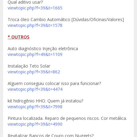
Qual aditivo usar?
viewtopic.php?f=39&t=1665
Troca óleo Cambio Automático [Dúvidas/Oficinas/Valores]
viewtopic.php?f=39&t=1578
* OUTROS
Auto diagnóstico Injeção eletrônica
viewtopic.php?f=49&t=1109
Instalação Teto Solar
viewtopic.php?f=39&t=862
Alguem conseguiu colocar isso para funcionar?
viewtopic.php?f=39&t=4474
kit hidrogênio HHO. Quem já instalou?
viewtopic.php?f=39&t=7998
Pintura localizada. Reparo de pequenos riscos. Cor metálica.
viewtopic.php?f=39&t=4990
Revitalizar Bancos de Couro com Nuggets?