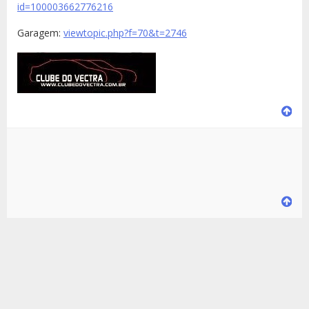
id=100003662776216
Garagem:
viewtopic.php?f=70&t=2746