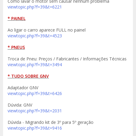
Como lavar o motor sem causar nenhum problema
viewtopic.php?f=39&t=6221
* PAINEL
Ao ligar o carro aparece FULL no painel
viewtopic.php?f=39&t=4523
* PNEUS
Troca de Pneu: Preços / Fabricantes / Informações Técnicas
viewtopic.php?f=39&t=3494
* TUDO SOBRE GNV
Adaptador GNV
viewtopic.php?f=39&t=6426
Dúvida: GNV
viewtopic.php?f=39&t=2031
Dúvida - Migrando kit de 3º para 5º geração
viewtopic.php?f=39&t=9416