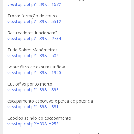
viewtopic.php?f=39&t=1672
Trocar forração de couro.
viewtopic.php?f=39&t=5512
Rastreadores funcionam?
viewtopic.php?f=39&t=2734
Tudo Sobre: Manômetros
viewtopic.php?f=39&t=509
Sobre filtro de espuma Inflow.
viewtopic.php?f=39&t=1920
Cut off vs ponto morto
viewtopic.php?f=39&t=893
escapamento esportivo x perda de potencia
viewtopic.php?f=39&t=3311
Cabelos saindo do escapamento
viewtopic.php?f=39&t=2531