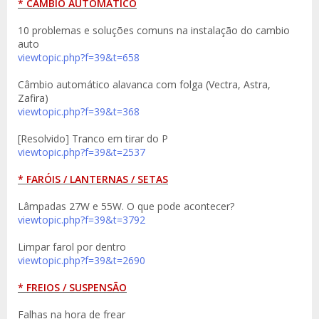
* CÂMBIO AUTOMÁTICO
10 problemas e soluções comuns na instalação do cambio
auto
viewtopic.php?f=39&t=658
Câmbio automático alavanca com folga (Vectra, Astra,
Zafira)
viewtopic.php?f=39&t=368
[Resolvido] Tranco em tirar do P
viewtopic.php?f=39&t=2537
* FARÓIS / LANTERNAS / SETAS
Lâmpadas 27W e 55W. O que pode acontecer?
viewtopic.php?f=39&t=3792
Limpar farol por dentro
viewtopic.php?f=39&t=2690
* FREIOS / SUSPENSÃO
Falhas na hora de frear