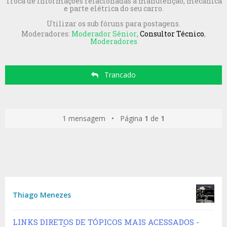
Troca de informações relacionadas a manutenção, mecânica
e parte elétrica do seu carro.
Utilizar os sub fóruns para postagens.
Moderadores:
Moderador Sênior
,
Consultor Técnico
,
Moderadores
Trancado
1 mensagem • Página
1
de
1
Thiago Menezes
LINKS DIRETOS DE TÓPICOS MAIS ACESSADOS -