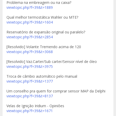
Problema na embreagem ou na caixa?
viewtopic.php?f=39&t=1889
Qual melhor termostática Wahler ou MTE?
viewtopic.php?f=39&t=1604
Reservatório de expansão original ou paralelo?
viewtopic.php?f=39&t=2854
[Resolvido] Volante Tremendo acima de 120
viewtopic.php?f=39&t=3068
[Resolvido] Vaz.Carter/Sub carter/Sensor nível de óleo
viewtopic.php?f=39&t=3975
Troca de câmbio automático pelo manual
viewtopic.php?f=39&t=1377
Um conselho pra quem for comprar sensor MAP da Delphi
viewtopic.php?f=39&t=8137
Velas de Ignição Iridium - Opiniões
viewtopic.php?f=39&t=1671