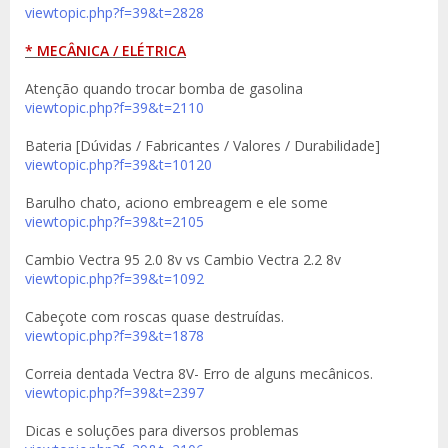
viewtopic.php?f=39&t=2828
* MECÂNICA / ELÉTRICA
Atenção quando trocar bomba de gasolina
viewtopic.php?f=39&t=2110
Bateria [Dúvidas / Fabricantes / Valores / Durabilidade]
viewtopic.php?f=39&t=10120
Barulho chato, aciono embreagem e ele some
viewtopic.php?f=39&t=2105
Cambio Vectra 95 2.0 8v vs Cambio Vectra 2.2 8v
viewtopic.php?f=39&t=1092
Cabeçote com roscas quase destruídas.
viewtopic.php?f=39&t=1878
Correia dentada Vectra 8V- Erro de alguns mecânicos.
viewtopic.php?f=39&t=2397
Dicas e soluções para diversos problemas