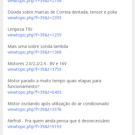
viewtopic.php?f=39&t=2106
Dúvida sobre marcas de Correia dentada, tensor e polia
viewtopic.php?f=39&t=2395
Limpeza TBI
viewtopic.php?f=39&t=1259
Mais uma sobre sonda lambda
viewtopic.php?f=39&t=1368
Motores 2.0/2.2/2.4 - 8V e 16V
viewtopic.php?f=39&t=3759
Motor parado a muito tempo quais etapas para
funcionamento?
viewtopic.php?f=39&t=6405
Motor oscilando após utilização do ar condicionado
viewtopic.php?f=39&t=3376
Nefroil - Pra quem ainda pensa que é desnecessário
viewtopic.php?f=39&t=9193