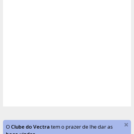
O
Clube do Vectra
tem o prazer de lhe dar as