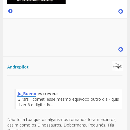
Andrepilot
Ju_Bueno
escreveu:
rsrs... cometi esse mesmo equívoco outro dia - quis
Fuente
dizer 6 e digitei IV...
del
Mensaje
Não foi à toa que os algarismos romanos foram extintos,
assim como os Dinossauros, Dobermans, Pequinês, Fila