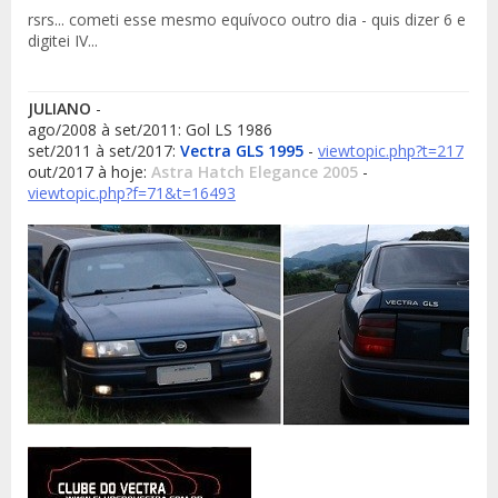
rsrs... cometi esse mesmo equívoco outro dia - quis dizer 6 e
digitei IV...
JULIANO
-
ago/2008 à set/2011: Gol LS 1986
set/2011 à set/2017:
Vectra GLS 1995
-
viewtopic.php?t=217
out/2017 à hoje:
Astra Hatch Elegance 2005
-
viewtopic.php?f=71&t=16493