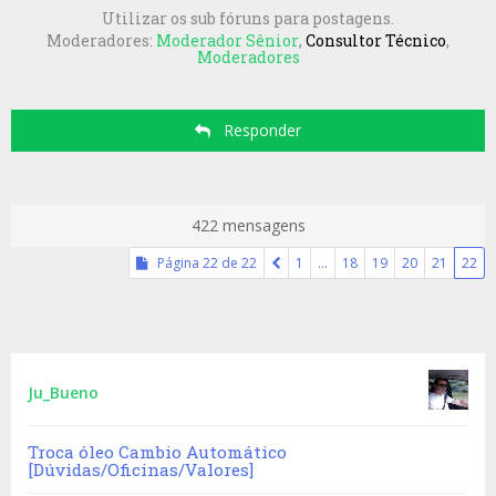
Utilizar os sub fóruns para postagens.
Moderadores:
Moderador Sênior
,
Consultor Técnico
,
Moderadores
Responder
422 mensagens
Página
22
de
22
1
…
18
19
20
21
22
Ju_Bueno
Troca óleo Cambio Automático
[Dúvidas/Oficinas/Valores]