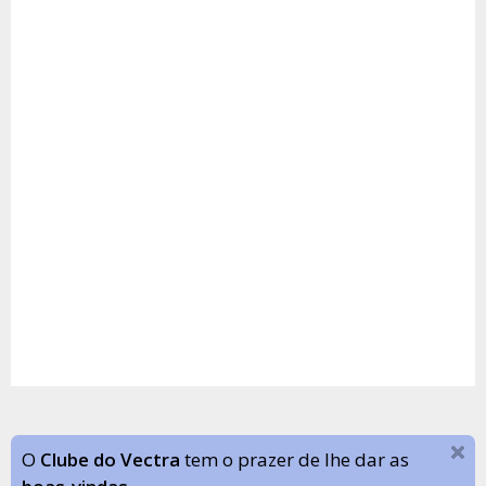
O
Clube do Vectra
tem o prazer de lhe dar as