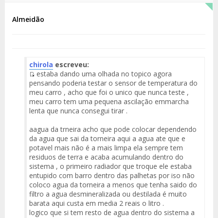
Almeidão
chirola
escreveu:
estaba dando uma olhada no topico agora
Fuente
pensando poderia testar o sensor de temperatura do
del
meu carro , acho que foi o unico que nunca teste ,
Mensaje
meu carro tem uma pequena ascilação emmarcha
lenta que nunca consegui tirar .
aagua da trneira acho que pode colocar dependendo
da agua que sai da torneira aqui a agua ate que e
potavel mais não é a mais limpa ela sempre tem
residuos de terra e acaba acumulando dentro do
sistema , o primeiro radiador que troque ele estaba
entupido com barro dentro das palhetas por iso não
coloco agua da torneira a menos que tenha saido do
filtro a agua desmineralizada ou destilada é muito
barata aqui custa em media 2 reais o litro .
logico que si tem resto de agua dentro do sistema a