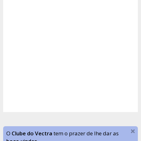
O
Clube do Vectra
tem o prazer de lhe dar as