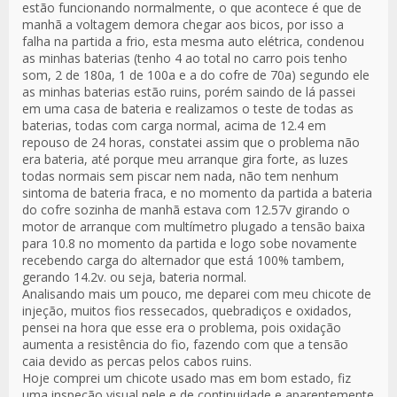
estão funcionando normalmente, o que acontece é que de
manhã a voltagem demora chegar aos bicos, por isso a
falha na partida a frio, esta mesma auto elétrica, condenou
as minhas baterias (tenho 4 ao total no carro pois tenho
som, 2 de 180a, 1 de 100a e a do cofre de 70a) segundo ele
as minhas baterias estão ruins, porém saindo de lá passei
em uma casa de bateria e realizamos o teste de todas as
baterias, todas com carga normal, acima de 12.4 em
repouso de 24 horas, constatei assim que o problema não
era bateria, até porque meu arranque gira forte, as luzes
todas normais sem piscar nem nada, não tem nenhum
sintoma de bateria fraca, e no momento da partida a bateria
do cofre sozinha de manhã estava com 12.57v girando o
motor de arranque com multímetro plugado a tensão baixa
para 10.8 no momento da partida e logo sobe novamente
recebendo carga do alternador que está 100% tambem,
gerando 14.2v. ou seja, bateria normal.
Analisando mais um pouco, me deparei com meu chicote de
injeção, muitos fios ressecados, quebradiços e oxidados,
pensei na hora que esse era o problema, pois oxidação
aumenta a resistência do fio, fazendo com que a tensão
caia devido as percas pelos cabos ruins.
Hoje comprei um chicote usado mas em bom estado, fiz
uma inspeção visual nele e de continuidade e aparentemente