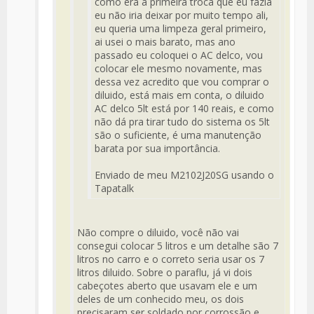
como era a primeira troca que eu fazia
eu não iria deixar por muito tempo ali,
eu queria uma limpeza geral primeiro,
ai usei o mais barato, mas ano
passado eu coloquei o AC delco, vou
colocar ele mesmo novamente, mas
dessa vez acredito que vou comprar o
diluido, está mais em conta, o diluido
AC delco 5lt está por 140 reais, e como
não dá pra tirar tudo do sistema os 5lt
são o suficiente, é uma manutenção
barata por sua importância.
Enviado de meu M2102J20SG usando o
Tapatalk
Não compre o diluido, você não vai
consegui colocar 5 litros e um detalhe são 7
litros no carro e o correto seria usar os 7
litros diluido. Sobre o paraflu, já vi dois
cabeçotes aberto que usavam ele e um
deles de um conhecido meu, os dois
precisaram ser soldado por corrossão e