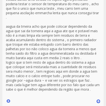
poderia testar o sensor de temperatura do meu carro , acho
que foi o unico que nunca teste , meu carro tem uma
pequena ascilação emmarcha lenta que nunca consegui tirar
.
aagua da trneira acho que pode colocar dependendo da
agua que sai da torneira aqui a agua ate que e potavel mais
não é a mais limpa ela sempre tem residuos de terra e
acaba acumulando dentro do sistema , o primeiro radiador
que troque ele estaba entupido com barro dentro das
palhetas por iso não coloco agua da torneira a menos que
tenha saido do filtro a agua desmineralizada ou destilada é
muito barata aqui custa em media 2 reais o litro .
logico que si tem resto de agua dentro do sistema a agua
que coloque será misturada mais a cuantidade de residuos
sera muito menor , tem regioes aqui em donde a agua tem
muito calcio e o calcio entope tudo , pode procurar no
google por ~agua dura ~ e vai ver os estragos que faz .
mais cada lugar tem agua diferente por iso falo que cada um
sabe o que é melhor dependendo da região que mora .