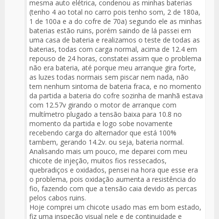
mesma auto elétrica, condenou as minhas baterias
(tenho 4 ao total no carro pois tenho som, 2 de 180a,
1 de 100a e a do cofre de 70a) segundo ele as minhas
baterias estão ruins, porém saindo de lá passei em
uma casa de bateria e realizamos o teste de todas as
baterias, todas com carga normal, acima de 12.4 em
repouso de 24 horas, constatei assim que o problema
não era bateria, até porque meu arranque gira forte,
as luzes todas normais sem piscar nem nada, não
tem nenhum sintoma de bateria fraca, e no momento
da partida a bateria do cofre sozinha de manhã estava
com 12.57v girando o motor de arranque com
multímetro plugado a tensão baixa para 10.8 no
momento da partida e logo sobe novamente
recebendo carga do alternador que está 100%
tambem, gerando 14.2v. ou seja, bateria normal.
Analisando mais um pouco, me deparei com meu
chicote de injeção, muitos fios ressecados,
quebradiços e oxidados, pensei na hora que esse era
o problema, pois oxidação aumenta a resistência do
fio, fazendo com que a tensão caia devido as percas
pelos cabos ruins.
Hoje comprei um chicote usado mas em bom estado,
fiz uma inspeção visual nele e de continuidade e