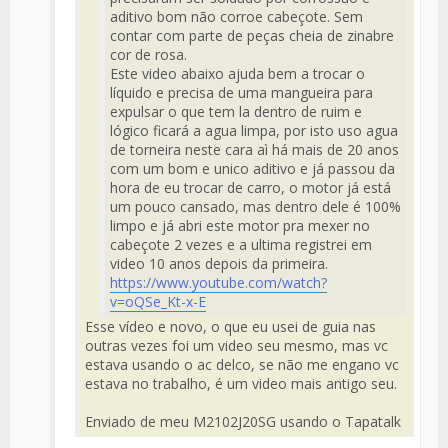
aditivo bom não corroe cabeçote. Sem
contar com parte de peças cheia de zinabre
cor de rosa.
Este video abaixo ajuda bem a trocar o
líquido e precisa de uma mangueira para
expulsar o que tem la dentro de ruim e
lógico ficará a agua limpa, por isto uso agua
de torneira neste cara aì há mais de 20 anos
com um bom e unico aditivo e já passou da
hora de eu trocar de carro, o motor já está
um pouco cansado, mas dentro dele é 100%
limpo e já abri este motor pra mexer no
cabeçote 2 vezes e a ultima registrei em
video 10 anos depois da primeira.
https://www.youtube.com/watch?
v=oQSe_Kt-x-E
Esse vídeo e novo, o que eu usei de guia nas
outras vezes foi um video seu mesmo, mas vc
estava usando o ac delco, se não me engano vc
estava no trabalho, é um video mais antigo seu.
Enviado de meu M2102J20SG usando o Tapatalk