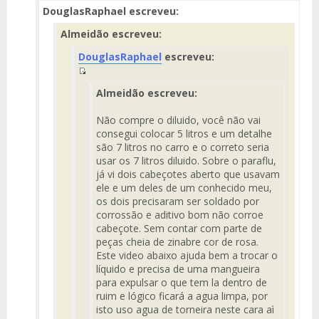
DouglasRaphael escreveu:
Almeidão escreveu:
DouglasRaphael
escreveu:
Fuente
Almeidão escreveu:
del
Mensaje
Não compre o diluido, você não vai
consegui colocar 5 litros e um detalhe
são 7 litros no carro e o correto seria
usar os 7 litros diluido. Sobre o paraflu,
já vi dois cabeçotes aberto que usavam
ele e um deles de um conhecido meu,
os dois precisaram ser soldado por
corrossão e aditivo bom não corroe
cabeçote. Sem contar com parte de
peças cheia de zinabre cor de rosa.
Este video abaixo ajuda bem a trocar o
líquido e precisa de uma mangueira
para expulsar o que tem la dentro de
ruim e lógico ficará a agua limpa, por
isto uso agua de torneira neste cara aì