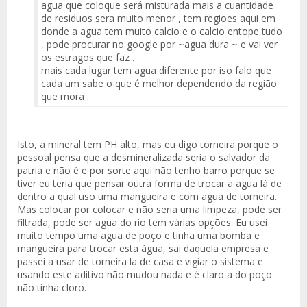
agua que coloque será misturada mais a cuantidade
de residuos sera muito menor , tem regioes aqui em
donde a agua tem muito calcio e o calcio entope tudo
, pode procurar no google por ~agua dura ~ e vai ver
os estragos que faz .
mais cada lugar tem agua diferente por iso falo que
cada um sabe o que é melhor dependendo da região
que mora .
Isto, a mineral tem PH alto, mas eu digo torneira porque o
pessoal pensa que a desmineralizada seria o salvador da
patria e não é e por sorte aqui não tenho barro porque se
tiver eu teria que pensar outra forma de trocar a agua lá de
dentro a qual uso uma mangueira e com agua de torneira.
Mas colocar por colocar e não seria uma limpeza, pode ser
filtrada, pode ser agua do rio tem várias opções. Eu usei
muito tempo uma agua de poço e tinha uma bomba e
mangueira para trocar esta água, sai daquela empresa e
passei a usar de torneira la de casa e vigiar o sistema e
usando este aditivo não mudou nada e é claro a do poço
não tinha cloro.