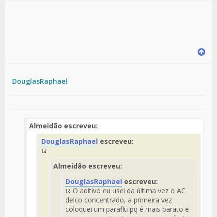
DouglasRaphael
Almeidão escreveu:
DouglasRaphael
escreveu:
Fuente
Almeidão escreveu:
del
Mensaje
DouglasRaphael
escreveu:
O aditivo eu usei da última vez o AC
Fuente
delco concentrado, a primeira vez
del
coloquei um paraflu pq é mais barato e
Mensaje