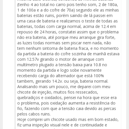
(tenho 4 ao total no carro pois tenho som, 2 de 180a,
1 de 100a e a do cofre de 70a) segundo ele as minhas
baterias estão ruins, porém saindo de lá passei em
uma casa de bateria e realizamos o teste de todas as
baterias, todas com carga normal, acima de 12.4 em
repouso de 24 horas, constatei assim que o problema
não era bateria, até porque meu arranque gira forte,
as luzes todas normais sem piscar nem nada, não
tem nenhum sintoma de bateria fraca, e no momento
da partida a bateria do cofre sozinha de manhã estava
com 12.57v girando o motor de arranque com
multímetro plugado a tensão baixa para 10.8 no
momento da partida e logo sobe novamente
recebendo carga do alternador que está 100%
tambem, gerando 14.2v. ou seja, bateria normal.
Analisando mais um pouco, me deparei com meu
chicote de injeção, muitos fios ressecados,
quebradiços e oxidados, pensei na hora que esse era
o problema, pois oxidação aumenta a resistência do
fio, fazendo com que a tensão caia devido as percas
pelos cabos ruins.
Hoje comprei um chicote usado mas em bom estado,
fiz uma inspeção visual nele e de continuidade e