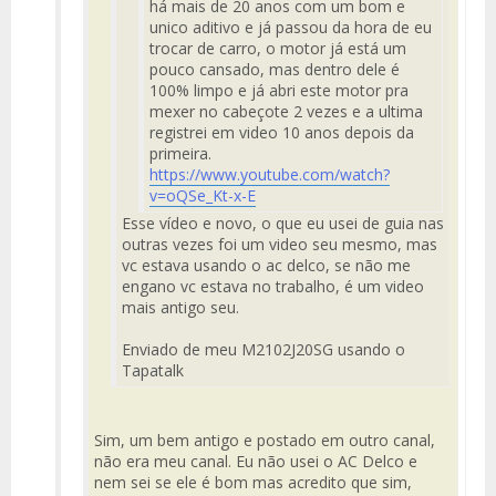
há mais de 20 anos com um bom e
unico aditivo e já passou da hora de eu
trocar de carro, o motor já está um
pouco cansado, mas dentro dele é
100% limpo e já abri este motor pra
mexer no cabeçote 2 vezes e a ultima
registrei em video 10 anos depois da
primeira.
https://www.youtube.com/watch?
v=oQSe_Kt-x-E
Esse vídeo e novo, o que eu usei de guia nas
outras vezes foi um video seu mesmo, mas
vc estava usando o ac delco, se não me
engano vc estava no trabalho, é um video
mais antigo seu.
Enviado de meu M2102J20SG usando o
Tapatalk
Sim, um bem antigo e postado em outro canal,
não era meu canal. Eu não usei o AC Delco e
nem sei se ele é bom mas acredito que sim,