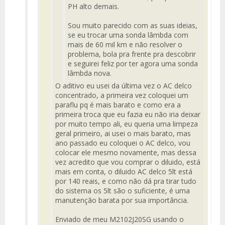
PH alto demais.
Sou muito parecido com as suas ideias,
se eu trocar uma sonda lâmbda com
mais de 60 mil km e não resolver o
problema, bola pra frente pra descobrir
e seguirei feliz por ter agora uma sonda
lâmbda nova.
O aditivo eu usei da última vez o AC delco
concentrado, a primeira vez coloquei um
paraflu pq é mais barato e como era a
primeira troca que eu fazia eu não iria deixar
por muito tempo ali, eu queria uma limpeza
geral primeiro, ai usei o mais barato, mas
ano passado eu coloquei o AC delco, vou
colocar ele mesmo novamente, mas dessa
vez acredito que vou comprar o diluido, está
mais em conta, o diluido AC delco 5lt está
por 140 reais, e como não dá pra tirar tudo
do sistema os 5lt são o suficiente, é uma
manutenção barata por sua importância.
Enviado de meu M2102J20SG usando o