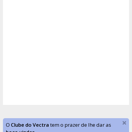
O
Clube do Vectra
tem o prazer de lhe dar as