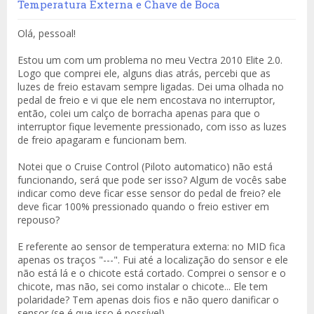
Temperatura Externa e Chave de Boca
Olá, pessoal!
Estou um com um problema no meu Vectra 2010 Elite 2.0.
Logo que comprei ele, alguns dias atrás, percebi que as
luzes de freio estavam sempre ligadas. Dei uma olhada no
pedal de freio e vi que ele nem encostava no interruptor,
então, colei um calço de borracha apenas para que o
interruptor fique levemente pressionado, com isso as luzes
de freio apagaram e funcionam bem.
Notei que o Cruise Control (Piloto automatico) não está
funcionando, será que pode ser isso? Algum de vocês sabe
indicar como deve ficar esse sensor do pedal de freio? ele
deve ficar 100% pressionado quando o freio estiver em
repouso?
E referente ao sensor de temperatura externa: no MID fica
apenas os traços "---". Fui até a localização do sensor e ele
não está lá e o chicote está cortado. Comprei o sensor e o
chicote, mas não, sei como instalar o chicote... Ele tem
polaridade? Tem apenas dois fios e não quero danificar o
sensor (se é que isso é possível)