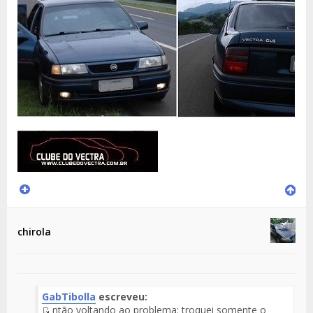
chirola
GabTibolla
escreveu:
ntão voltando ao problema: troquei somente o