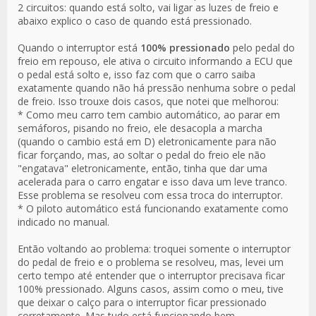
2 circuitos: quando está solto, vai ligar as luzes de freio e
abaixo explico o caso de quando está pressionado.
Quando o interruptor está
100% pressionado
pelo pedal do
freio em repouso, ele ativa o circuito informando a ECU que
o pedal está solto e, isso faz com que o carro saiba
exatamente quando não há pressão nenhuma sobre o pedal
de freio. Isso trouxe dois casos, que notei que melhorou:
* Como meu carro tem cambio automático, ao parar em
semáforos, pisando no freio, ele desacopla a marcha
(quando o cambio está em D) eletronicamente para não
ficar forçando, mas, ao soltar o pedal do freio ele não
"engatava" eletronicamente, então, tinha que dar uma
acelerada para o carro engatar e isso dava um leve tranco.
Esse problema se resolveu com essa troca do interruptor.
* O piloto automático está funcionando exatamente como
indicado no manual.
Então voltando ao problema: troquei somente o interruptor
do pedal de freio e o problema se resolveu, mas, levei um
certo tempo até entender que o interruptor precisava ficar
100% pressionado. Alguns casos, assim como o meu, tive
que deixar o calço para o interruptor ficar pressionado
corretamente. Mas tudo está funcionando bem.