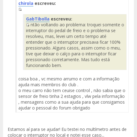
chirola
escreveu:
Fuente
GabTibolla
escreveu:
del
ntão voltando ao problema: troquei somente o
Mensaje
Fuente
interruptor do pedal de freio e o problema se
del
resolveu, mas, levei um certo tempo até
Mensaje
entender que o interruptor precisava ficar 100%
pressionado. Alguns casos, assim como o meu,
tive que deixar o calço para o interruptor ficar
pressionado corretamente. Mas tudo está
funcionando bem.
coisa boa , vc mesmo arrumo e com a informação
ajuda mais membros do club .
o meu carro não tem ceuise control , não sabia que o
sensor de freio tinha 2 estagios , vlw pela informação
, mensagens como a sua ajuda para que consigamos
ajudar o pessoal do forum obrigado
Estamos aí para se ajudar! Eu testei no multímetro antes de
colocar o interruptor no local e notei esse caso...