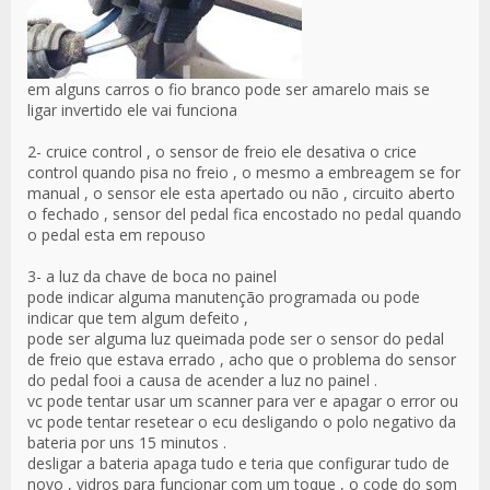
em alguns carros o fio branco pode ser amarelo mais se
ligar invertido ele vai funciona
2- cruice control , o sensor de freio ele desativa o crice
control quando pisa no freio , o mesmo a embreagem se for
manual , o sensor ele esta apertado ou não , circuito aberto
o fechado , sensor del pedal fica encostado no pedal quando
o pedal esta em repouso
3- a luz da chave de boca no painel
pode indicar alguma manutenção programada ou pode
indicar que tem algum defeito ,
pode ser alguma luz queimada pode ser o sensor do pedal
de freio que estava errado , acho que o problema do sensor
do pedal fooi a causa de acender a luz no painel .
vc pode tentar usar um scanner para ver e apagar o error ou
vc pode tentar resetear o ecu desligando o polo negativo da
bateria por uns 15 minutos .
desligar a bateria apaga tudo e teria que configurar tudo de
novo , vidros para funcionar com um toque , o code do som