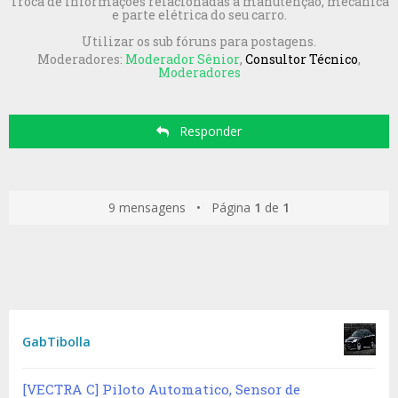
Troca de informações relacionadas a manutenção, mecânica
e parte elétrica do seu carro.
Utilizar os sub fóruns para postagens.
Moderadores:
Moderador Sênior
,
Consultor Técnico
,
Moderadores
Responder
9 mensagens • Página
1
de
1
GabTibolla
[VECTRA C] Piloto Automatico, Sensor de