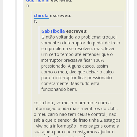
del
Mensaje
Fuente
chirola
escreveu:
del
Mensaje
Fuente
GabTibolla
escreveu:
del
ntão voltando ao problema: troquei
Mensaje
Fuente
somente o interruptor do pedal de freio
del
e o problema se resolveu, mas, levei
Mensaje
um certo tempo até entender que o
interruptor precisava ficar 100%
pressionado. Alguns casos, assim
como o meu, tive que deixar o calço
para o interruptor ficar pressionado
corretamente. Mas tudo está
funcionando bem.
coisa boa , vc mesmo arrumo e com a
informação ajuda mais membros do club .
o meu carro não tem ceuise control , não
sabia que o sensor de freio tinha 2 estagios
, vlw pela informação , mensagens como a
sua ajuda para que consigamos ajudar o