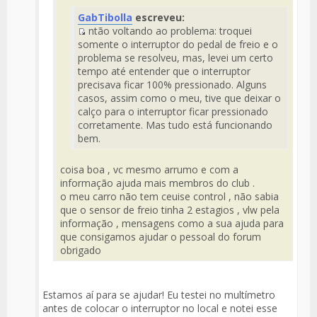
Fuente
GabTibolla
escreveu:
del
ntão voltando ao problema: troquei
Mensaje
Fuente
somente o interruptor do pedal de freio e o
del
problema se resolveu, mas, levei um certo
Mensaje
tempo até entender que o interruptor
precisava ficar 100% pressionado. Alguns
casos, assim como o meu, tive que deixar o
calço para o interruptor ficar pressionado
corretamente. Mas tudo está funcionando
bem.
coisa boa , vc mesmo arrumo e com a
informação ajuda mais membros do club .
o meu carro não tem ceuise control , não sabia
que o sensor de freio tinha 2 estagios , vlw pela
informação , mensagens como a sua ajuda para
que consigamos ajudar o pessoal do forum
obrigado
Estamos aí para se ajudar! Eu testei no multímetro
antes de colocar o interruptor no local e notei esse