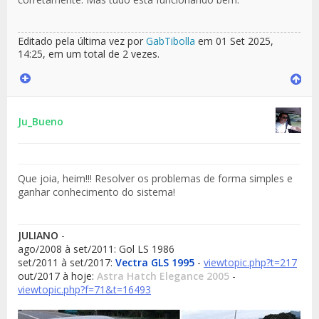
Editado pela última vez por
GabTibolla
em 01 Set 2025,
14:25, em um total de 2 vezes.
Ju_Bueno
Que joia, heim!!! Resolver os problemas de forma simples e
ganhar conhecimento do sistema!
JULIANO
-
ago/2008 à set/2011: Gol LS 1986
set/2011 à set/2017:
Vectra GLS 1995
-
viewtopic.php?t=217
out/2017 à hoje:
Astra Hatch Elegance 2005
-
viewtopic.php?f=71&t=16493