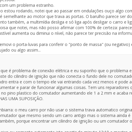
te
 com um problema estranho.
o estou rodando, notei que ao passar em ondulações ouço algo co
saje
 é semelhante ao motor que trava as portas. O barulho parece ser do
o também, a multimídia desliga e só liga após desligar o carro e li
isa que notei, mas não posso afirmar com 100% de certeza: parece
tível aumenta ou diminui o nível, não parece ter precisão na infor
removi o porta-luvas para conferir o "ponto de massa" (ou negativo
ujado ou algo assim...
que é problema de conexão elétrica e eu suponho que o problema 
ste do cilindro de ignição que não conecta o fundo dele no comutad
lindro entra e com o tempo ele vai entrando cada vez menos e pode a
umentar e parar de funcionar algumas coisas. Tem uns reparadores
o no pino plastico do comutador aumentando ele 1 a 2 mm e acaba 
ENAS UMA SUPOSIÇÃO.
biarra: o meu carro por não usar o sistema trava automatico original
mutador que mesmo sendo um carro antigo mas o sistema ainda é o
ambém, porque encontrar um cilindro de ignição ou um comutador ori