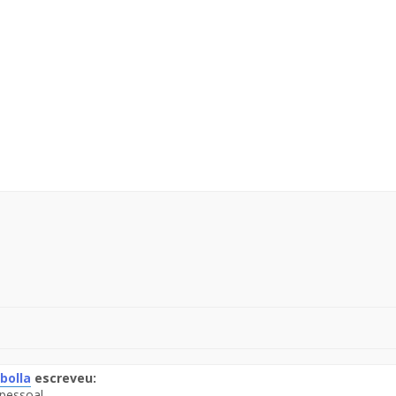
bolla
escreveu:
pessoal.