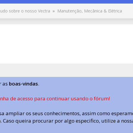
udo sobre o nosso Vectra
»
Manutenção, Mecânica & Elétrica
r as
boas-vindas
.
enha de acesso para continuar usando o fórum!
a ampliar os seus conhecimentos, assim como esperamo
 Caso queira procurar por algo especifico, utilize a nos