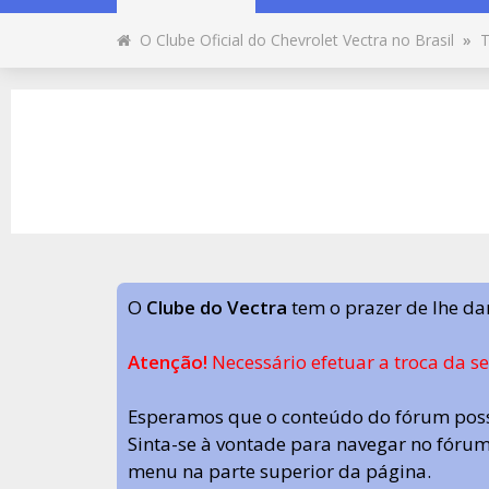
O Clube Oficial do Chevrolet Vectra no Brasil
»
T
O
Clube do Vectra
tem o prazer de lhe da
Atenção!
Necessário efetuar a troca da s
Esperamos que o conteúdo do fórum poss
Sinta-se à vontade para navegar no fórum.
menu na parte superior da página.