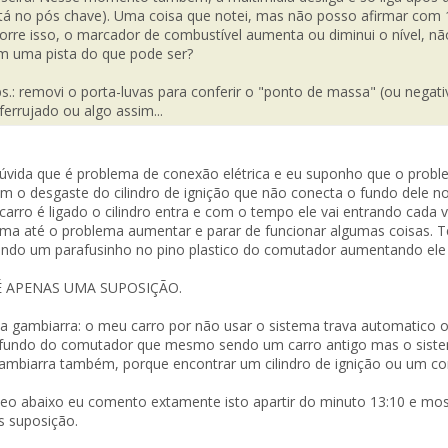
tá no pós chave). Uma coisa que notei, mas não posso afirmar com
orre isso, o marcador de combustível aumenta ou diminui o nível, nã
m uma pista do que pode ser?
s.: removi o porta-luvas para conferir o "ponto de massa" (ou nega
ferrujado ou algo assim...
vida que é problema de conexão elétrica e eu suponho que o probl
m o desgaste do cilindro de ignição que não conecta o fundo dele 
carro é ligado o cilindro entra e com o tempo ele vai entrando cada 
ma até o problema aumentar e parar de funcionar algumas coisas.
ando um parafusinho no pino plastico do comutador aumentando ele
o
É APENAS UMA SUPOSIÇÃO.
a gambiarra: o meu carro por não usar o sistema trava automatico or
fundo do comutador que mesmo sendo um carro antigo mas o sistem
ambiarra também, porque encontrar um cilindro de ignição ou um com
eo abaixo eu comento extamente isto apartir do minuto 13:10 e mos
 suposição.