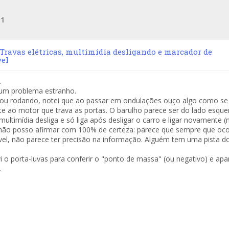
e
1
 Travas elétricas, multimídia desligando e marcador de
el
.
um problema estranho.
ou rodando, notei que ao passar em ondulações ouço algo como se
e ao motor que trava as portas. O barulho parece ser do lado esque
ultimídia desliga e só liga após desligar o carro e ligar novamente 
não posso afirmar com 100% de certeza: parece que sempre que oco
ível, não parece ter precisão na informação. Alguém tem uma pista d
i o porta-luvas para conferir o "ponto de massa" (ou negativo) e a
.