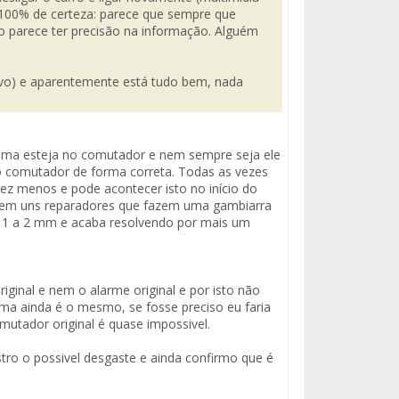
 100% de certeza: parece que sempre que
o parece ter precisão na informação. Alguém
tivo) e aparentemente está tudo bem, nada
ema esteja no comutador e nem sempre seja ele
no comutador de forma correta. Todas as vezes
vez menos e pode acontecer isto no início do
 Tem uns reparadores que fazem uma gambiarra
 1 a 2 mm e acaba resolvendo por mais um
iginal e nem o alarme original e por isto não
a ainda é o mesmo, se fosse preciso eu faria
utador original é quase impossivel.
tro o possivel desgaste e ainda confirmo que é