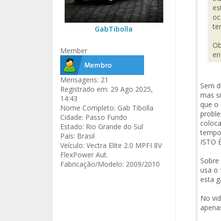
es
oc
te
GabTibolla
Ob
Member
en
Mensagens:
21
Sem dú
Registrado em:
29 Ago 2025,
mas si
14:43
que o 
Nome Completo:
Gab Tibolla
proble
Cidade:
Passo Fundo
coloc
Estado:
Rio Grande do Sul
temp
País:
Brasil
ISTO 
Veículo:
Vectra Elite 2.0 MPFI 8V
FlexPower Aut.
Sobre 
Fabricação/Modelo:
2009/2010
usa o 
esta g
No vid
apenas