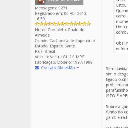
Fuen
Estou
Mensagens:
9271
del
Quand
Registrado em:
06 Abr 2013,
Men
carro,
16:50
moment
Uma co
Nome Completo:
Paulo de
combus
Almeida
Cidade:
Cachoeiro de Itapemirim
Obs.: 
Estado:
Espirito Santo
enferr
País:
Brasil
Veículo:
Vectra GL 2.0 MPFI
Fabricação/Modelo:
1997/1998
Contato Almeidão
Sem dúvida 
sim o desga
ligado o ci
problema a
parafusinh
ISTO É AP
Sobre a gam
fundo do co
gambiarra t