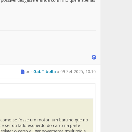
 possivel desgaste e ainda confirmo que é apenas
por
GabTibolla
»
09 Set 2025, 10:10
 como se fosse um motor, um barulho que no
ce ser do lado esquerdo do carro na parte
sligar o carro e ligar novamente (multimídia