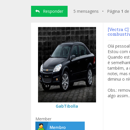
Responder
5 mensagens • Página
1
d
[Vectra C]
combustív
Olá pessoal
Estou com 
Quando est
é semelhant
também, a m
notei, mas 
diminui o n
Obs.: remov
algo assim..
GabTibolla
Member