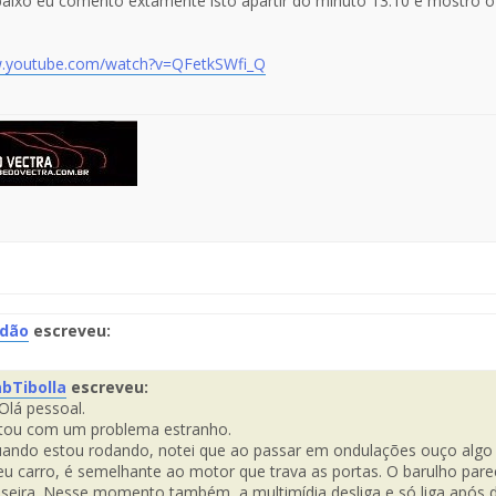
aixo eu comento extamente isto apartir do minuto 13:10 e mostro o
w.youtube.com/watch?v=QFetkSWfi_Q
idão
escreveu:
te
bTibolla
escreveu:
Olá pessoal.
saje
Fuente
tou com um problema estranho.
el
ando estou rodando, notei que ao passar em ondulações ouço algo
Mensaje
u carro, é semelhante ao motor que trava as portas. O barulho pare
aseira. Nesse momento também, a multimídia desliga e só liga após de