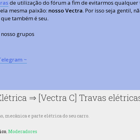
ras
de utilização do fórum a fim de evitarmos qualquer 
 pela mesma paixão:
nosso Vectra
. Por isso seja gentil,
 que também é seu.
s nosso grupos
Telegram ~
létrica
⇒
[Vectra C] Travas elétric
 mecânica e parte elétrica do seu carro.
ico
,
Moderadores